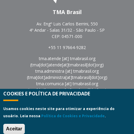
TMA Brasil
Av. Engº Luis Carlos Berrini, 550
4º Andar - Salas 31/32 - São Paulo - SP
CEP: 04571-000
+55 11 97664-9282
tma.atende
[at]
tmabrasil.org
(tma[dot]atende[at]tmabrasil[dot]org)
tma.administra
[at]
tmabrasil.org
(tma[dot]administra[at]tmabrasil[dot]org)
tma.comunica
[at]
tmabrasil.org
(tma[dot]comunica[at]tmabrasil[dot]org)
COOKIES E POLÍTICA DE PRIVACIDADE
eventos
[at]
tmabrasil.org
(eventos[at]tmabrasil[dot]org)
Política de Privacidade
|
Termos de Uso
Usamos cookies neste site para otimizar a experiência do
usuário. Leia nossa
Política de Cookies e Privacidade
.
Copyright © 2022
Turnaround Management Association do
Brasil - TMA Brasil.
All Rights Reserved.
Aceitar