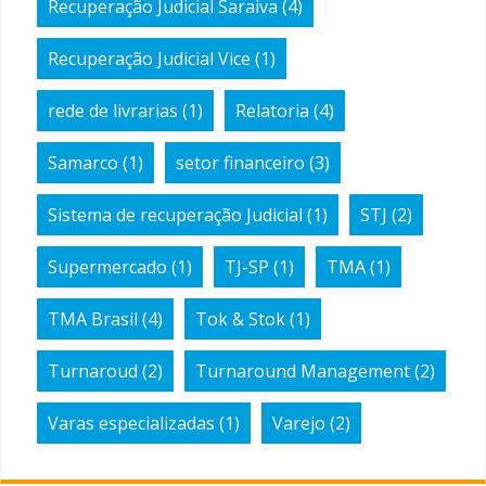
Recuperação Judicial Saraiva
(4)
Recuperação Judicial Vice
(1)
rede de livrarias
(1)
Relatoria
(4)
Samarco
(1)
setor financeiro
(3)
Sistema de recuperação Judicial
(1)
STJ
(2)
Supermercado
(1)
TJ-SP
(1)
TMA
(1)
TMA Brasil
(4)
Tok & Stok
(1)
Turnaroud
(2)
Turnaround Management
(2)
Varas especializadas
(1)
Varejo
(2)