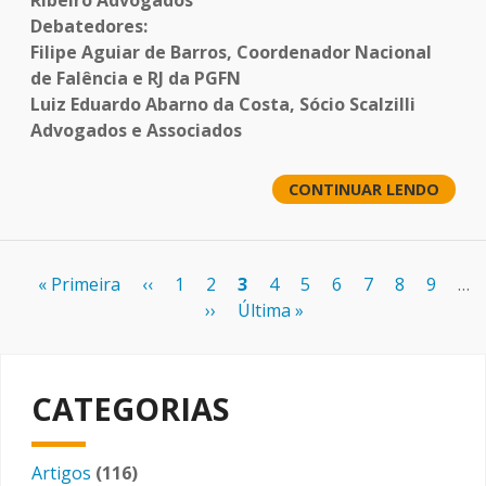
Ribeiro Advogados
Debatedores:
Filipe Aguiar de Barros, Coordenador Nacional
de Falência e RJ da PGFN
Luiz Eduardo Abarno da Costa, Sócio Scalzilli
Advogados e Associados
CONTINUAR LENDO
Paginação
Primeira
« Primeira
Página
‹‹
Page
1
Page
2
Página
3
Page
4
Page
5
Page
6
Page
7
Page
8
Page
9
…
página
anterior
Próxima
››
Última
Última »
atual
página
página
CATEGORIAS
Artigos
(116)