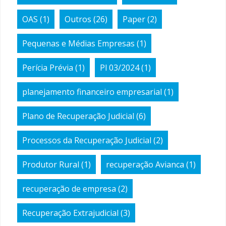
OAS
(1)
Outros
(26)
Paper
(2)
Pequenas e Médias Empresas
(1)
Perícia Prévia
(1)
Pl 03/2024
(1)
planejamento financeiro empresarial
(1)
Plano de Recuperação Judicial
(6)
Processos da Recuperação Judicial
(2)
Produtor Rural
(1)
recuperação Avianca
(1)
recuperação de empresa
(2)
Recuperação Extrajudicial
(3)