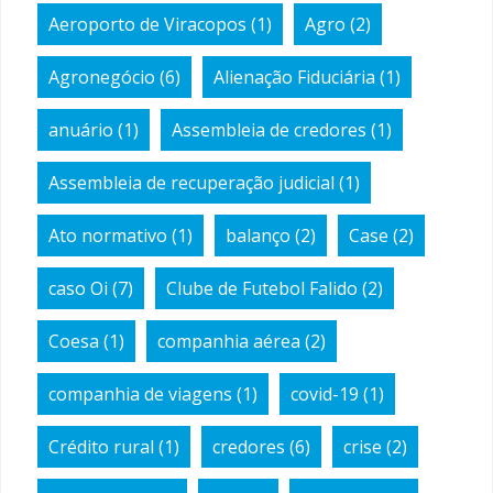
Aeroporto de Viracopos
(1)
Agro
(2)
Agronegócio
(6)
Alienação Fiduciária
(1)
anuário
(1)
Assembleia de credores
(1)
Assembleia de recuperação judicial
(1)
Ato normativo
(1)
balanço
(2)
Case
(2)
caso Oi
(7)
Clube de Futebol Falido
(2)
Coesa
(1)
companhia aérea
(2)
companhia de viagens
(1)
covid-19
(1)
Crédito rural
(1)
credores
(6)
crise
(2)