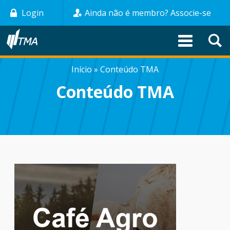
Pular
Login
Ainda não é membro? Associe-se
para
o
conteúdo
principal
Início
Conteúdo TMA
TRILHA
Conteúdo TMA
DE
NAVEGAÇÃO