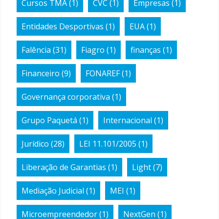
Cursos TMA
(1)
CVC
(1)
Empresas
(1)
Entidades Desportivas
(1)
EUA
(1)
Falência
(31)
Fiagro
(1)
finanças
(1)
Financeiro
(9)
FONAREF
(1)
Governança corporativa
(1)
Grupo Paquetá
(1)
Internacional
(1)
Jurídico
(28)
LEI 11.101/2005
(1)
Liberação de Garantias
(1)
Light
(7)
Mediação Judicial
(1)
MEI
(1)
Microempreendedor
(1)
NextGen
(1)