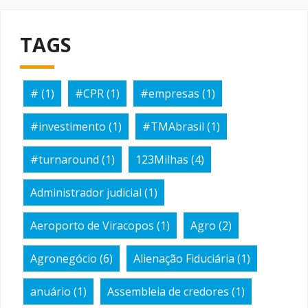
TAGS
#
(1)
#CPR
(1)
#empresas
(1)
#investimento
(1)
#TMAbrasil
(1)
#turnaround
(1)
123Milhas
(4)
Administrador judicial
(1)
Aeroporto de Viracopos
(1)
Agro
(2)
Agronegócio
(6)
Alienação Fiduciária
(1)
anuário
(1)
Assembleia de credores
(1)