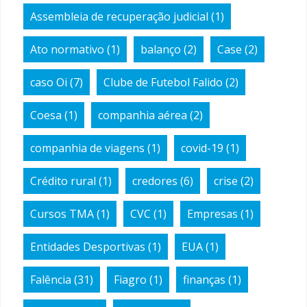
Assembleia de recuperação judicial
(1)
Ato normativo
(1)
balanço
(2)
Case
(2)
caso Oi
(7)
Clube de Futebol Falido
(2)
Coesa
(1)
companhia aérea
(2)
companhia de viagens
(1)
covid-19
(1)
Crédito rural
(1)
credores
(6)
crise
(2)
Cursos TMA
(1)
CVC
(1)
Empresas
(1)
Entidades Desportivas
(1)
EUA
(1)
Falência
(31)
Fiagro
(1)
finanças
(1)