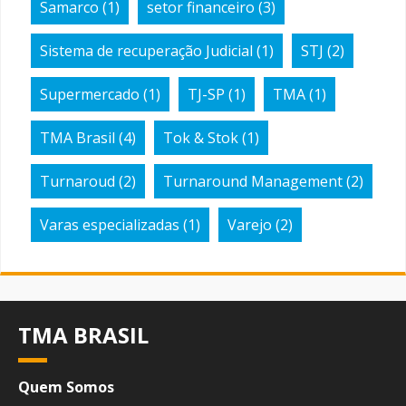
Samarco
(1)
setor financeiro
(3)
Sistema de recuperação Judicial
(1)
STJ
(2)
Supermercado
(1)
TJ-SP
(1)
TMA
(1)
TMA Brasil
(4)
Tok & Stok
(1)
Turnaroud
(2)
Turnaround Management
(2)
Varas especializadas
(1)
Varejo
(2)
TMA BRASIL
Quem Somos