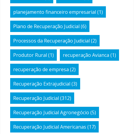
planejamento financeiro empresarial
(1)
Plano de Recuperação Judicial
(6)
Processos da Recuperação Judicial
(2)
Produtor Rural
(1)
recuperação Avianca
(1)
recuperação de empresa
(2)
Recuperação Extrajudicial
(3)
Recuperação Judicial
(312)
Recuperação Judicial Agronegócio
(5)
Recuperação Judicial Americanas
(17)