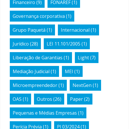
Financeiro
(9)
FONAREF
(1)
Governança corporativa
(1)
Grupo Paquetá
(1)
Internacional
(1)
Jurídico
(28)
LEI 11.101/2005
(1)
Liberação de Garantias
(1)
Light
(7)
Mediação Judicial
(1)
MEI
(1)
Microempreendedor
(1)
NextGen
(1)
OAS
(1)
Outros
(26)
Paper
(2)
Pequenas e Médias Empresas
(1)
Perícia Prévia
(1)
Pl 03/2024
(1)