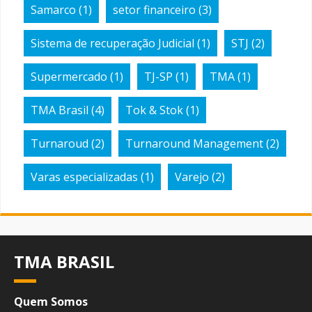
Samarco
(1)
setor financeiro
(3)
Sistema de recuperação Judicial
(1)
STJ
(2)
Supermercado
(1)
TJ-SP
(1)
TMA
(1)
TMA Brasil
(4)
Tok & Stok
(1)
Turnaroud
(2)
Turnaround Management
(2)
Varas especializadas
(1)
Varejo
(2)
TMA BRASIL
Quem Somos