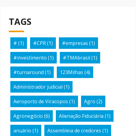
TAGS
#
(1)
#CPR
(1)
#empresas
(1)
#investimento
(1)
#TMAbrasil
(1)
#turnaround
(1)
123Milhas
(4)
Administrador judicial
(1)
Aeroporto de Viracopos
(1)
Agro
(2)
Agronegócio
(6)
Alienação Fiduciária
(1)
anuário
(1)
Assembleia de credores
(1)