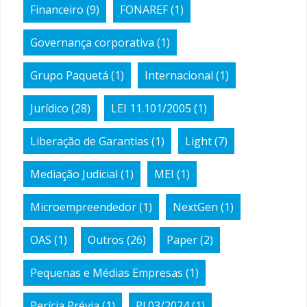
Financeiro
(9)
FONAREF
(1)
Governança corporativa
(1)
Grupo Paquetá
(1)
Internacional
(1)
Jurídico
(28)
LEI 11.101/2005
(1)
Liberação de Garantias
(1)
Light
(7)
Mediação Judicial
(1)
MEI
(1)
Microempreendedor
(1)
NextGen
(1)
OAS
(1)
Outros
(26)
Paper
(2)
Pequenas e Médias Empresas
(1)
Perícia Prévia
(1)
Pl 03/2024
(1)