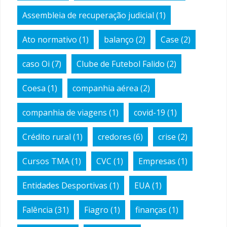
Assembleia de recuperação judicial
(1)
Ato normativo
(1)
balanço
(2)
Case
(2)
caso Oi
(7)
Clube de Futebol Falido
(2)
Coesa
(1)
companhia aérea
(2)
companhia de viagens
(1)
covid-19
(1)
Crédito rural
(1)
credores
(6)
crise
(2)
Cursos TMA
(1)
CVC
(1)
Empresas
(1)
Entidades Desportivas
(1)
EUA
(1)
Falência
(31)
Fiagro
(1)
finanças
(1)