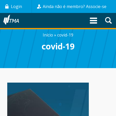
Pular
Login
Ainda não é membro? Associe-se
para
o
conteúdo
principal
Início
covid-19
TRILHA
covid-19
DE
NAVEGAÇÃO