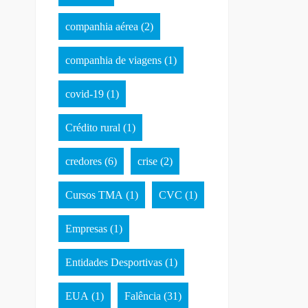
companhia aérea
(2)
companhia de viagens
(1)
covid-19
(1)
Crédito rural
(1)
credores
(6)
crise
(2)
Cursos TMA
(1)
CVC
(1)
Empresas
(1)
Entidades Desportivas
(1)
EUA
(1)
Falência
(31)