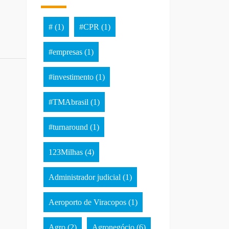
#
(1)
#CPR
(1)
#empresas
(1)
#investimento
(1)
#TMAbrasil
(1)
#turnaround
(1)
123Milhas
(4)
Administrador judicial
(1)
Aeroporto de Viracopos
(1)
Agro
(2)
Agronegócio
(6)