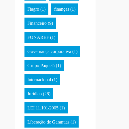
Fiagro
(1)
finanças
(1)
Financeiro
(9)
FONAREF
(1)
Governança corporativa
(1)
Grupo Paquetá
(1)
Internacional
(1)
Jurídico
(28)
LEI 11.101/2005
(1)
Liberação de Garantias
(1)