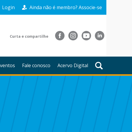
Login
Ainda não é membro? Associe-se
Curta e compartilhe
ventos
Fale conosco
Acervo Digital