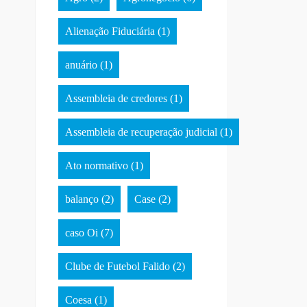
Alienação Fiduciária
(1)
anuário
(1)
Assembleia de credores
(1)
Assembleia de recuperação judicial
(1)
Ato normativo
(1)
balanço
(2)
Case
(2)
caso Oi
(7)
Clube de Futebol Falido
(2)
Coesa
(1)