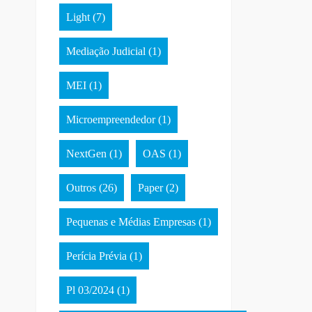
Light
(7)
Mediação Judicial
(1)
MEI
(1)
Microempreendedor
(1)
NextGen
(1)
OAS
(1)
Outros
(26)
Paper
(2)
Pequenas e Médias Empresas
(1)
Perícia Prévia
(1)
Pl 03/2024
(1)