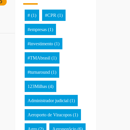
O
#
(1)
#CPR
(1)
#empresas
(1)
#investimento
(1)
#TMAbrasil
(1)
#turnaround
(1)
123Milhas
(4)
Administrador judicial
(1)
Aeroporto de Viracopos
(1)
Agro
(2)
Agronegócio
(6)