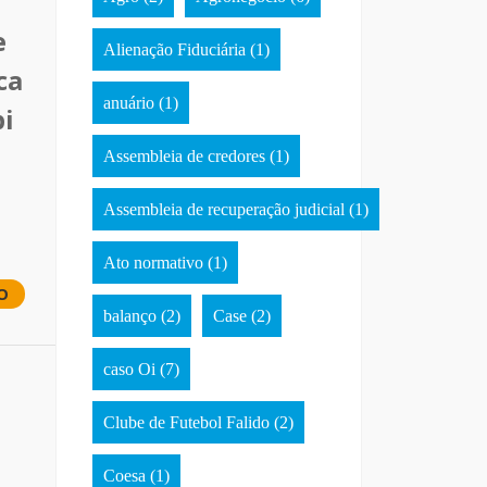
e
Alienação Fiduciária
(1)
ca
anuário
(1)
bi
Assembleia de credores
(1)
Assembleia de recuperação judicial
(1)
Ato normativo
(1)
O
balanço
(2)
Case
(2)
caso Oi
(7)
Clube de Futebol Falido
(2)
Coesa
(1)