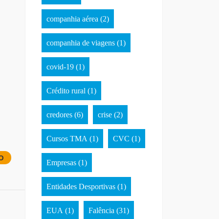
companhia aérea
(2)
companhia de viagens
(1)
covid-19
(1)
Crédito rural
(1)
credores
(6)
crise
(2)
Cursos TMA
(1)
CVC
(1)
O
Empresas
(1)
Entidades Desportivas
(1)
EUA
(1)
Falência
(31)