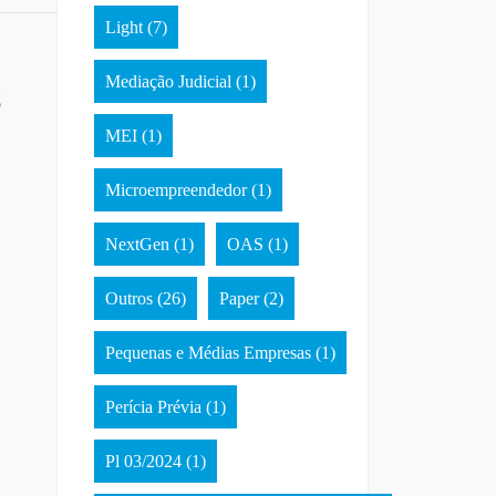
Light
(7)
Mediação Judicial
(1)
S
MEI
(1)
Microempreendedor
(1)
NextGen
(1)
OAS
(1)
Outros
(26)
Paper
(2)
Pequenas e Médias Empresas
(1)
Perícia Prévia
(1)
Pl 03/2024
(1)