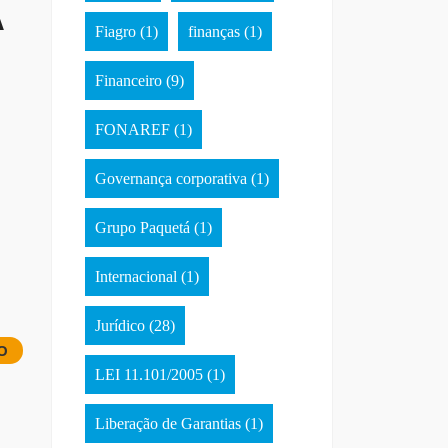
A
Fiagro
(1)
finanças
(1)
Financeiro
(9)
FONAREF
(1)
Governança corporativa
(1)
Grupo Paquetá
(1)
Internacional
(1)
Jurídico
(28)
O
LEI 11.101/2005
(1)
Liberação de Garantias
(1)