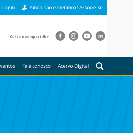
Login
Ainda não é membro? Associe-se
Curta e compartilhe
ventos
Fale conosco
Acervo Digital