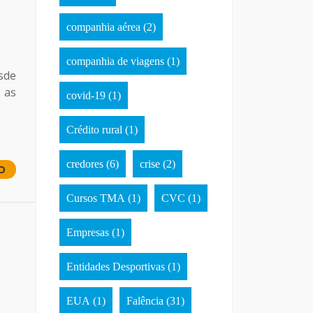
companhia aérea
(2)
companhia de viagens
(1)
sde
 as
covid-19
(1)
Crédito rural
(1)
credores
(6)
crise
(2)
O
Cursos TMA
(1)
CVC
(1)
Empresas
(1)
Entidades Desportivas
(1)
EUA
(1)
Falência
(31)