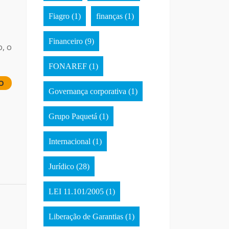
Fiagro
(1)
finanças
(1)
Financeiro
(9)
, o
FONAREF
(1)
O
Governança corporativa
(1)
Grupo Paquetá
(1)
Internacional
(1)
Jurídico
(28)
LEI 11.101/2005
(1)
Liberação de Garantias
(1)