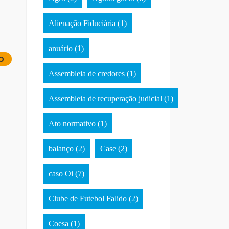
Alienação Fiduciária
(1)
anuário
(1)
O
Assembleia de credores
(1)
Assembleia de recuperação judicial
(1)
Ato normativo
(1)
balanço
(2)
Case
(2)
caso Oi
(7)
Clube de Futebol Falido
(2)
Coesa
(1)