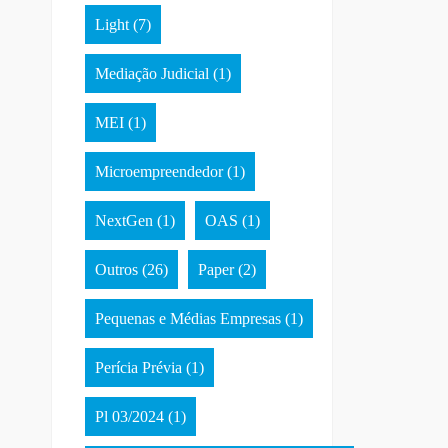
Light
(7)
Mediação Judicial
(1)
MEI
(1)
Microempreendedor
(1)
NextGen
(1)
OAS
(1)
Outros
(26)
Paper
(2)
Pequenas e Médias Empresas
(1)
Perícia Prévia
(1)
Pl 03/2024
(1)