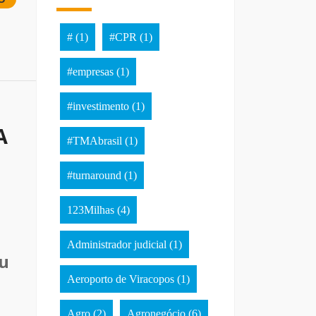
#
(1)
#CPR
(1)
#empresas
(1)
#investimento
(1)
A
#TMAbrasil
(1)
#turnaround
(1)
123Milhas
(4)
Administrador judicial
(1)
u
Aeroporto de Viracopos
(1)
Agro
(2)
Agronegócio
(6)