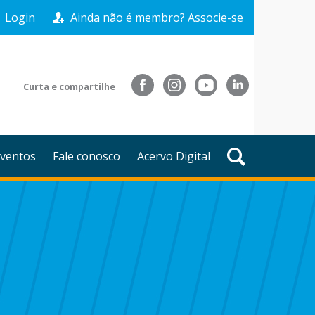
Login
Ainda não é membro? Associe-se
Curta e compartilhe
ventos
Fale conosco
Acervo Digital