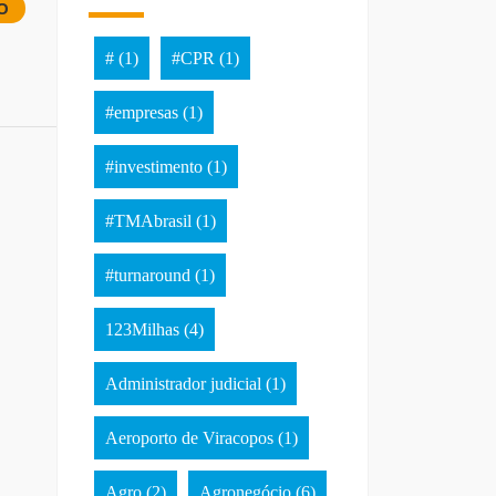
O
#
(1)
#CPR
(1)
#empresas
(1)
#investimento
(1)
#TMAbrasil
(1)
#turnaround
(1)
123Milhas
(4)
Administrador judicial
(1)
Aeroporto de Viracopos
(1)
Agro
(2)
Agronegócio
(6)