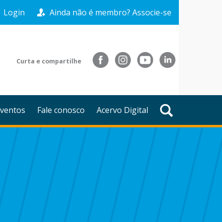
Login
Ainda não é membro? Associe-se
Curta e compartilhe
ventos
Fale conosco
Acervo Digital