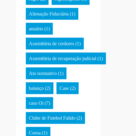
Alienação Fiduciária
(1)
anuário
(1)
Assembleia de credores
(1)
Assembleia de recuperação judicial
(1)
Ato normativo
(1)
balanço
(2)
Case
(2)
caso Oi
(7)
Clube de Futebol Falido
(2)
Coesa
(1)