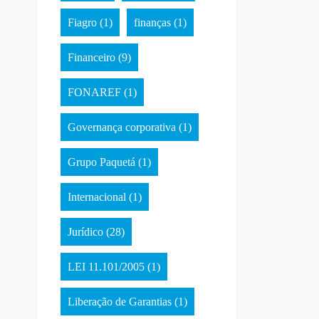
Fiagro
(1)
finanças
(1)
Financeiro
(9)
FONAREF
(1)
Governança corporativa
(1)
Grupo Paquetá
(1)
Internacional
(1)
Jurídico
(28)
LEI 11.101/2005
(1)
Liberação de Garantias
(1)