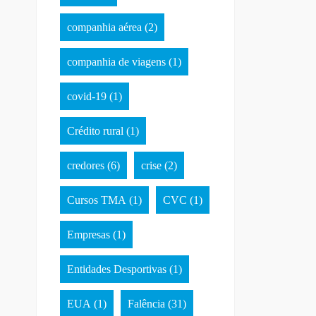
companhia aérea
(2)
companhia de viagens
(1)
covid-19
(1)
Crédito rural
(1)
credores
(6)
crise
(2)
Cursos TMA
(1)
CVC
(1)
Empresas
(1)
Entidades Desportivas
(1)
EUA
(1)
Falência
(31)