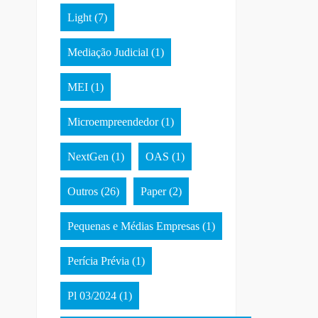
Light
(7)
Mediação Judicial
(1)
MEI
(1)
Microempreendedor
(1)
NextGen
(1)
OAS
(1)
Outros
(26)
Paper
(2)
Pequenas e Médias Empresas
(1)
Perícia Prévia
(1)
Pl 03/2024
(1)