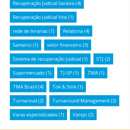
Recuperação Judicial Saraiva
(4)
Recuperação Judicial Vice
(1)
rede de livrarias
(1)
Relatoria
(4)
Samarco
(1)
setor financeiro
(3)
Sistema de recuperação Judicial
(1)
STJ
(2)
Supermercado
(1)
TJ-SP
(1)
TMA
(1)
TMA Brasil
(4)
Tok & Stok
(1)
Turnaroud
(2)
Turnaround Management
(2)
Varas especializadas
(1)
Varejo
(2)