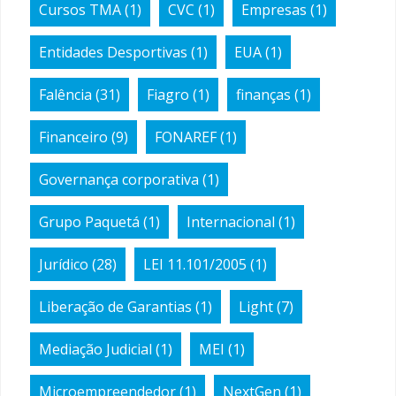
Cursos TMA
(1)
CVC
(1)
Empresas
(1)
Entidades Desportivas
(1)
EUA
(1)
Falência
(31)
Fiagro
(1)
finanças
(1)
Financeiro
(9)
FONAREF
(1)
Governança corporativa
(1)
Grupo Paquetá
(1)
Internacional
(1)
Jurídico
(28)
LEI 11.101/2005
(1)
Liberação de Garantias
(1)
Light
(7)
Mediação Judicial
(1)
MEI
(1)
Microempreendedor
(1)
NextGen
(1)