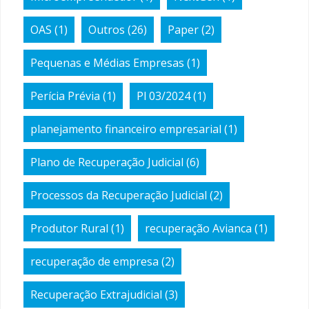
OAS
(1)
Outros
(26)
Paper
(2)
Pequenas e Médias Empresas
(1)
Perícia Prévia
(1)
Pl 03/2024
(1)
planejamento financeiro empresarial
(1)
Plano de Recuperação Judicial
(6)
Processos da Recuperação Judicial
(2)
Produtor Rural
(1)
recuperação Avianca
(1)
recuperação de empresa
(2)
Recuperação Extrajudicial
(3)