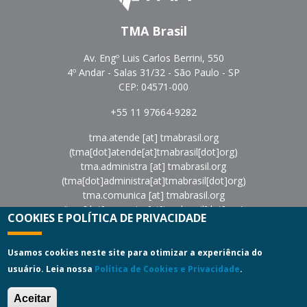
TMA Brasil
Av. Engº Luis Carlos Berrini, 550
4º Andar - Salas 31/32 - São Paulo - SP
CEP: 04571-000
+55 11 97664-9282
tma.atende
[at]
tmabrasil.org
(tma[dot]atende[at]tmabrasil[dot]org)
tma.administra
[at]
tmabrasil.org
(tma[dot]administra[at]tmabrasil[dot]org)
tma.comunica
[at]
tmabrasil.org
(tma[dot]comunica[at]tmabrasil[dot]org)
COOKIES E POLÍTICA DE PRIVACIDADE
eventos
[at]
tmabrasil.org
(eventos[at]tmabrasil[dot]org)
Política de Privacidade
|
Termos de Uso
Usamos cookies neste site para otimizar a experiência do
usuário. Leia nossa
Política de Cookies e Privacidade
.
Copyright © 2022
Turnaround Management Association do
Brasil - TMA Brasil.
All Rights Reserved.
Aceitar