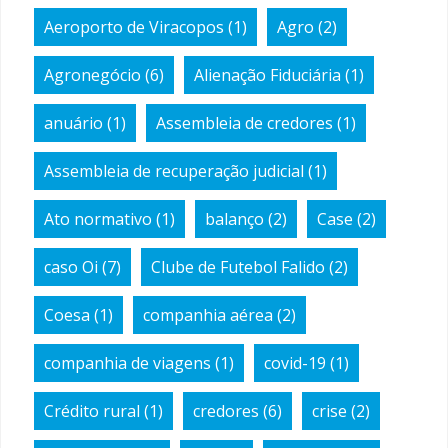
Aeroporto de Viracopos
(1)
Agro
(2)
Agronegócio
(6)
Alienação Fiduciária
(1)
anuário
(1)
Assembleia de credores
(1)
Assembleia de recuperação judicial
(1)
Ato normativo
(1)
balanço
(2)
Case
(2)
caso Oi
(7)
Clube de Futebol Falido
(2)
Coesa
(1)
companhia aérea
(2)
companhia de viagens
(1)
covid-19
(1)
Crédito rural
(1)
credores
(6)
crise
(2)