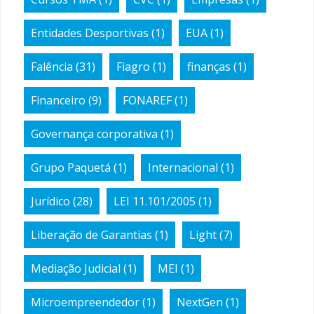
Entidades Desportivas
(1)
EUA
(1)
Falência
(31)
Fiagro
(1)
finanças
(1)
Financeiro
(9)
FONAREF
(1)
Governança corporativa
(1)
Grupo Paquetá
(1)
Internacional
(1)
Jurídico
(28)
LEI 11.101/2005
(1)
Liberação de Garantias
(1)
Light
(7)
Mediação Judicial
(1)
MEI
(1)
Microempreendedor
(1)
NextGen
(1)