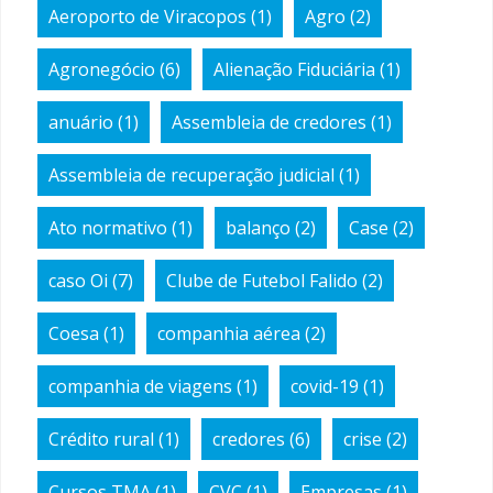
Aeroporto de Viracopos
(1)
Agro
(2)
Agronegócio
(6)
Alienação Fiduciária
(1)
anuário
(1)
Assembleia de credores
(1)
Assembleia de recuperação judicial
(1)
Ato normativo
(1)
balanço
(2)
Case
(2)
caso Oi
(7)
Clube de Futebol Falido
(2)
Coesa
(1)
companhia aérea
(2)
companhia de viagens
(1)
covid-19
(1)
Crédito rural
(1)
credores
(6)
crise
(2)
Cursos TMA
(1)
CVC
(1)
Empresas
(1)