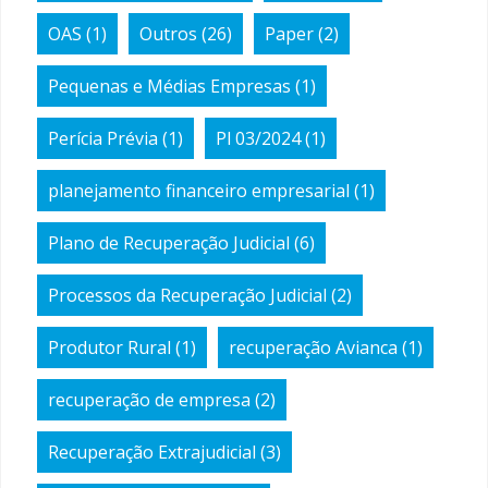
OAS
(1)
Outros
(26)
Paper
(2)
Pequenas e Médias Empresas
(1)
Perícia Prévia
(1)
Pl 03/2024
(1)
planejamento financeiro empresarial
(1)
Plano de Recuperação Judicial
(6)
Processos da Recuperação Judicial
(2)
Produtor Rural
(1)
recuperação Avianca
(1)
recuperação de empresa
(2)
Recuperação Extrajudicial
(3)