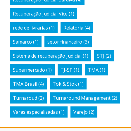
Recuperação Judicial Vice
(1)
rede de livrarias
(1)
Relatoria
(4)
Samarco
(1)
setor financeiro
(3)
Sistema de recuperação Judicial
(1)
STJ
(2)
Supermercado
(1)
TJ-SP
(1)
TMA
(1)
TMA Brasil
(4)
Tok & Stok
(1)
Turnaroud
(2)
Turnaround Management
(2)
Varas especializadas
(1)
Varejo
(2)