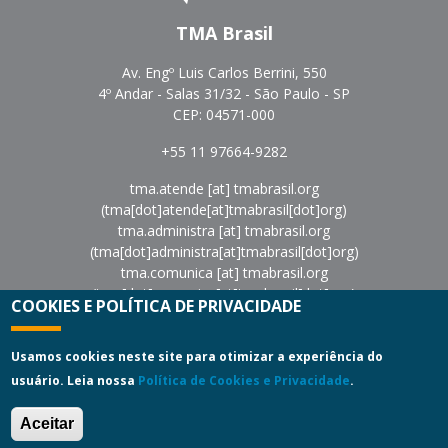
TMA Brasil
Av. Engº Luis Carlos Berrini, 550
4º Andar - Salas 31/32 - São Paulo - SP
CEP: 04571-000
+55 11 97664-9282
tma.atende
[at]
tmabrasil.org
(tma[dot]atende[at]tmabrasil[dot]org)
tma.administra
[at]
tmabrasil.org
(tma[dot]administra[at]tmabrasil[dot]org)
tma.comunica
[at]
tmabrasil.org
(tma[dot]comunica[at]tmabrasil[dot]org)
COOKIES E POLÍTICA DE PRIVACIDADE
eventos
[at]
tmabrasil.org
(eventos[at]tmabrasil[dot]org)
Política de Privacidade
|
Termos de Uso
Usamos cookies neste site para otimizar a experiência do
usuário. Leia nossa
Política de Cookies e Privacidade
.
Copyright © 2022
Turnaround Management Association do
Brasil - TMA Brasil.
All Rights Reserved.
Aceitar