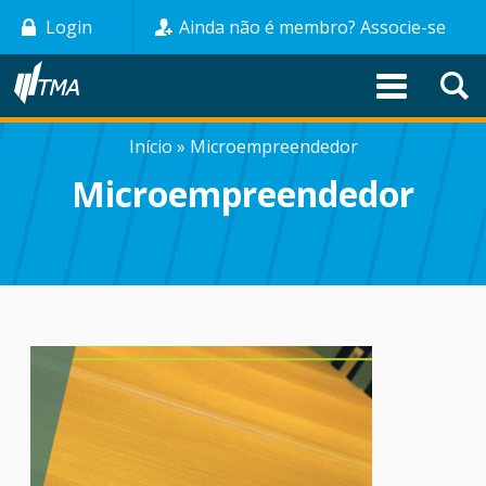
Pular
Login
Ainda não é membro? Associe-se
para
o
conteúdo
principal
Início
Microempreendedor
TRILHA
Microempreendedor
DE
NAVEGAÇÃO