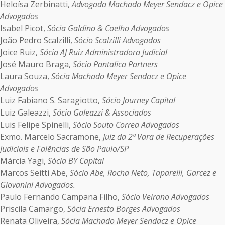
Heloísa Zerbinatti,
Advogada Machado Meyer Sendacz e Opice
Advogados
Isabel Picot,
Sócia Galdino & Coelho Advogados
João Pedro Scalzilli,
Sócio Scalzilli Advogados
Joice Ruiz,
Sócia AJ Ruiz Administradora Judicial
José Mauro Braga,
Sócio Pantalica Partners
Laura Souza,
Sócia Machado Meyer Sendacz e Opice
Advogados
Luiz Fabiano S. Saragiotto,
Sócio Journey Capital
Luiz Galeazzi,
Sócio Galeazzi & Associados
Luis Felipe Spinelli,
Sócio Souto Correa Advogados
Exmo. Marcelo Sacramone,
Juiz da 2ª Vara de Recuperações
Judiciais e Falências de São Paulo/SP
Márcia Yagi,
Sócia BY Capital
Marcos Seitti Abe,
Sócio Abe, Rocha Neto, Taparelli, Garcez e
Giovanini Advogados.
Paulo Fernando Campana Filho,
Sócio Veirano Advogados
Priscila Camargo,
Sócia Ernesto Borges Advogados
Renata Oliveira,
Sócia Machado Meyer Sendacz e Opice