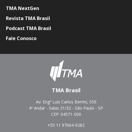
TMA NextGen
Revista TMA Brasil
Podcast TMA Brasil
Fale Conosco
TMA Brasil
Av. Engº Luis Carlos Berrini, 550
4º Andar - Salas 31/32 - São Paulo - SP
CEP: 04571-000
+55 11 97664-9282