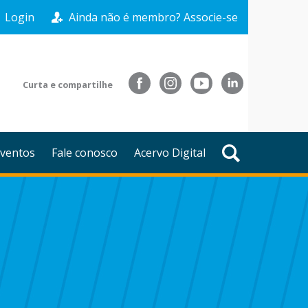
Login
Ainda não é membro? Associe-se
Curta e compartilhe
ventos
Fale conosco
Acervo Digital