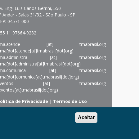
v. Engº Luis Carlos Berrini, 550
º Andar - Salas 31/32 - São Paulo - SP
EP: 04571-000
55 11 97664-9282
ma.atende
[at]
tmabrasil.org
tma[dot]atende[at]tmabrasil[dot]org)
ma.administra
[at]
tmabrasil.org
tma[dot]administra[at]tmabrasil[dot]org)
ma.comunica
[at]
tmabrasil.org
tma[dot]comunica[at]tmabrasil[dot]org)
ventos
[at]
tmabrasil.org
eventos[at]tmabrasil[dot]org)
olítica de Privacidade
|
Termos de Uso
Copyright © 2022
Turnaround Management
Aceitar
ssociation do Brasil - TMA Brasil.
All Rights
eserved.