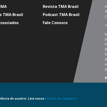
TMA
Revista TMA Brasil
A
4
s TMA Brasil
Podcast TMA Brasil
C
Associados
Fale Conosco
+
t
(
t
(
t
(
e
(
P
A
R
iência do usuário. Leia nossa
Política de Cookies e