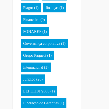
Fiagro
(1)
finanças
(1)
Financeiro
(9)
FONAREF
(1)
Governança corporativa
(1)
Grupo Paquetá
(1)
Internacional
(1)
Jurídico
(28)
LEI 11.101/2005
(1)
Liberação de Garantias
(1)