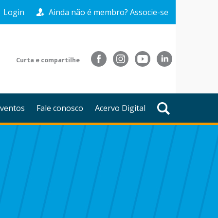
Login
Ainda não é membro? Associe-se
Curta e compartilhe
ventos
Fale conosco
Acervo Digital