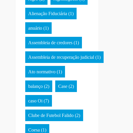
Alienação Fiduciária
(1)
anuário
(1)
Assembleia de credores
(1)
Assembleia de recuperação judicial
(1)
Ato normativo
(1)
balanço
(2)
Case
(2)
caso Oi
(7)
Clube de Futebol Falido
(2)
Coesa
(1)