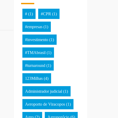
#
(1)
#CPR
(1)
#empresas
(1)
#investimento
(1)
#TMAbrasil
(1)
#turnaround
(1)
123Milhas
(4)
Administrador judicial
(1)
Aeroporto de Viracopos
(1)
Agro
(2)
Agronegócio
(6)