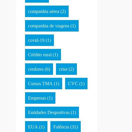
companhia aérea
(2)
companhia de viagens
(1)
covid-19
(1)
Crédito rural
(1)
credores
(6)
crise
(2)
Cursos TMA
(1)
CVC
(1)
Empresas
(1)
Entidades Desportivas
(1)
EUA
(1)
Falência
(31)