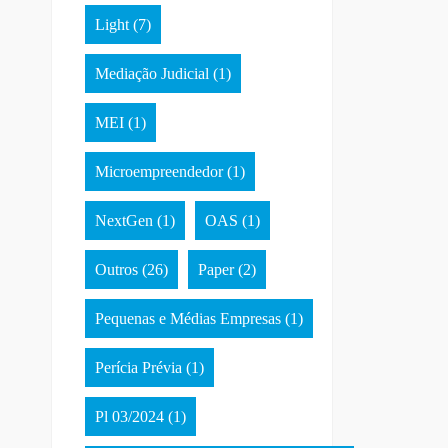
Light
(7)
Mediação Judicial
(1)
MEI
(1)
Microempreendedor
(1)
NextGen
(1)
OAS
(1)
Outros
(26)
Paper
(2)
Pequenas e Médias Empresas
(1)
Perícia Prévia
(1)
Pl 03/2024
(1)