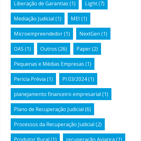
Liberação de Garantias
(1)
Light
(7)
Mediação Judicial
(1)
MEI
(1)
Microempreendedor
(1)
NextGen
(1)
OAS
(1)
Outros
(26)
Paper
(2)
Pequenas e Médias Empresas
(1)
Perícia Prévia
(1)
Pl 03/2024
(1)
planejamento financeiro empresarial
(1)
Plano de Recuperação Judicial
(6)
Processos da Recuperação Judicial
(2)
Produtor Rural
(1)
recuperação Avianca
(1)