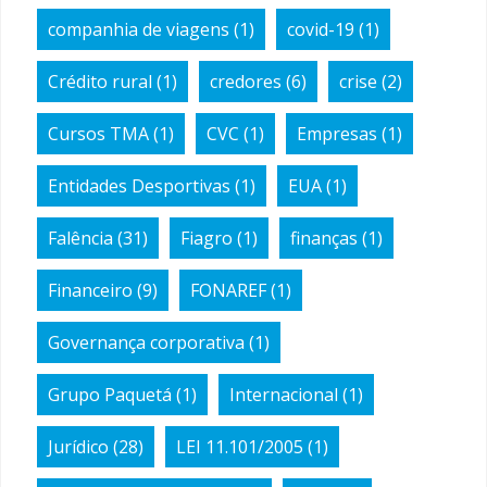
companhia de viagens
(1)
covid-19
(1)
Crédito rural
(1)
credores
(6)
crise
(2)
Cursos TMA
(1)
CVC
(1)
Empresas
(1)
Entidades Desportivas
(1)
EUA
(1)
Falência
(31)
Fiagro
(1)
finanças
(1)
Financeiro
(9)
FONAREF
(1)
Governança corporativa
(1)
Grupo Paquetá
(1)
Internacional
(1)
Jurídico
(28)
LEI 11.101/2005
(1)