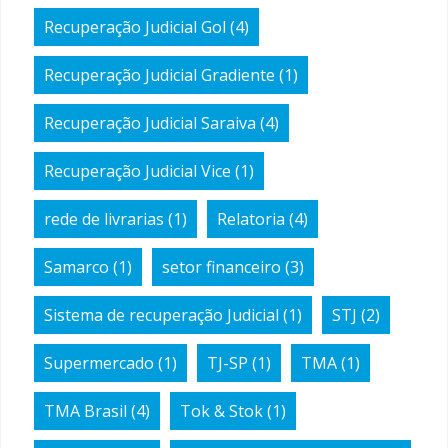
Recuperação Judicial Gol
(4)
Recuperação Judicial Gradiente
(1)
Recuperação Judicial Saraiva
(4)
Recuperação Judicial Vice
(1)
rede de livrarias
(1)
Relatoria
(4)
Samarco
(1)
setor financeiro
(3)
Sistema de recuperação Judicial
(1)
STJ
(2)
Supermercado
(1)
TJ-SP
(1)
TMA
(1)
TMA Brasil
(4)
Tok & Stok
(1)