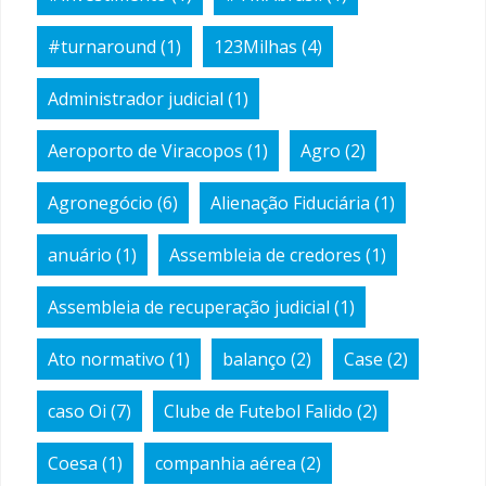
#turnaround
(1)
123Milhas
(4)
Administrador judicial
(1)
Aeroporto de Viracopos
(1)
Agro
(2)
Agronegócio
(6)
Alienação Fiduciária
(1)
anuário
(1)
Assembleia de credores
(1)
Assembleia de recuperação judicial
(1)
Ato normativo
(1)
balanço
(2)
Case
(2)
caso Oi
(7)
Clube de Futebol Falido
(2)
Coesa
(1)
companhia aérea
(2)