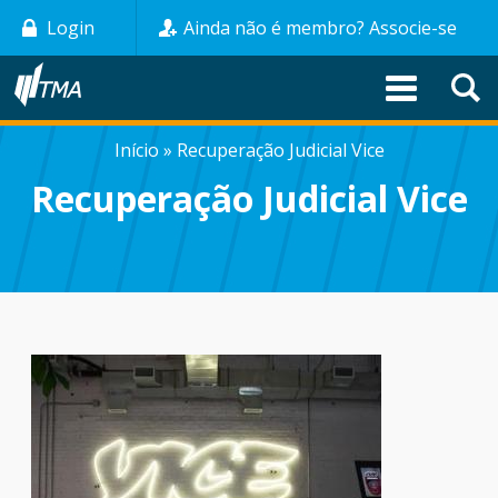
Pular
Login
Ainda não é membro? Associe-se
para
o
conteúdo
principal
Início
Recuperação Judicial Vice
TRILHA
Recuperação Judicial Vice
DE
NAVEGAÇÃO