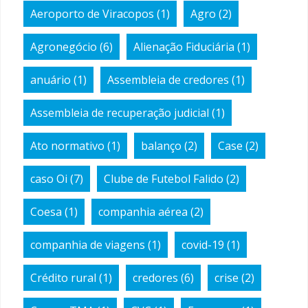
Aeroporto de Viracopos
(1)
Agro
(2)
Agronegócio
(6)
Alienação Fiduciária
(1)
anuário
(1)
Assembleia de credores
(1)
Assembleia de recuperação judicial
(1)
Ato normativo
(1)
balanço
(2)
Case
(2)
caso Oi
(7)
Clube de Futebol Falido
(2)
Coesa
(1)
companhia aérea
(2)
companhia de viagens
(1)
covid-19
(1)
Crédito rural
(1)
credores
(6)
crise
(2)