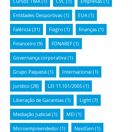
Cursos TMA
(1)
CVC
(1)
Empresas
(1)
Entidades Desportivas
(1)
EUA
(1)
Falência
(31)
Fiagro
(1)
finanças
(1)
Financeiro
(9)
FONAREF
(1)
Governança corporativa
(1)
Grupo Paquetá
(1)
Internacional
(1)
Jurídico
(28)
LEI 11.101/2005
(1)
Liberação de Garantias
(1)
Light
(7)
Mediação Judicial
(1)
MEI
(1)
Microempreendedor
(1)
NextGen
(1)