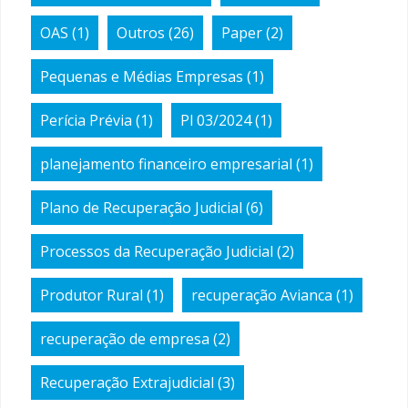
OAS
(1)
Outros
(26)
Paper
(2)
Pequenas e Médias Empresas
(1)
Perícia Prévia
(1)
Pl 03/2024
(1)
planejamento financeiro empresarial
(1)
Plano de Recuperação Judicial
(6)
Processos da Recuperação Judicial
(2)
Produtor Rural
(1)
recuperação Avianca
(1)
recuperação de empresa
(2)
Recuperação Extrajudicial
(3)