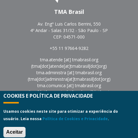
TMA Brasil
Av. Engº Luis Carlos Berrini, 550
4º Andar - Salas 31/32 - São Paulo - SP
CEP: 04571-000
+55 11 97664-9282
tma.atende
[at]
tmabrasil.org
(tma[dot]atende[at]tmabrasil[dot]org)
tma.administra
[at]
tmabrasil.org
(tma[dot]administra[at]tmabrasil[dot]org)
tma.comunica
[at]
tmabrasil.org
(tma[dot]comunica[at]tmabrasil[dot]org)
COOKIES E POLÍTICA DE PRIVACIDADE
eventos
[at]
tmabrasil.org
(eventos[at]tmabrasil[dot]org)
Política de Privacidade
|
Termos de Uso
Usamos cookies neste site para otimizar a experiência do
usuário. Leia nossa
Política de Cookies e Privacidade
.
Copyright © 2022
Turnaround Management Association do
Brasil - TMA Brasil.
All Rights Reserved.
Aceitar