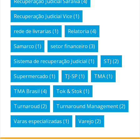
Recuperação Judicial Saraiva
(4)
Recuperação Judicial Vice
(1)
rede de livrarias
(1)
Relatoria
(4)
Samarco
(1)
setor financeiro
(3)
Sistema de recuperação Judicial
(1)
STJ
(2)
Supermercado
(1)
TJ-SP
(1)
TMA
(1)
TMA Brasil
(4)
Tok & Stok
(1)
Turnaroud
(2)
Turnaround Management
(2)
Varas especializadas
(1)
Varejo
(2)