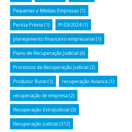
Pequenas e Médias Empresas
(1)
Perícia Prévia
(1)
Pl 03/2024
(1)
planejamento financeiro empresarial
(1)
Plano de Recuperação Judicial
(6)
Processos da Recuperação Judicial
(2)
Produtor Rural
(1)
recuperação Avianca
(1)
recuperação de empresa
(2)
Recuperação Extrajudicial
(3)
Recuperação Judicial
(312)