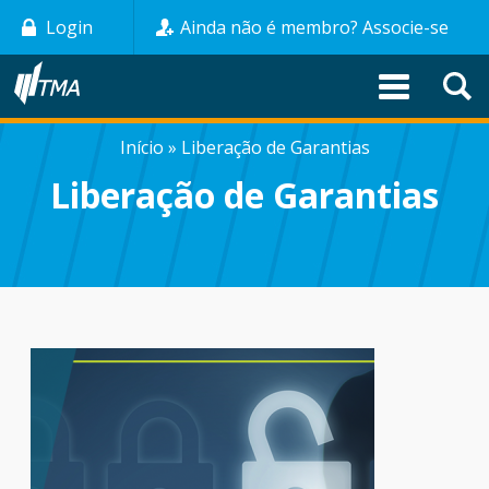
Pular
Login
Ainda não é membro? Associe-se
para
o
conteúdo
principal
Início
Liberação de Garantias
TRILHA
Liberação de Garantias
DE
NAVEGAÇÃO