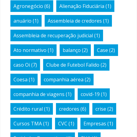
Agronegócio
(6)
Alienação Fiduciária
(1)
anuário
(1)
Assembleia de credores
(1)
Assembleia de recuperação judicial
(1)
Ato normativo
(1)
balanço
(2)
Case
(2)
caso Oi
(7)
Clube de Futebol Falido
(2)
Coesa
(1)
companhia aérea
(2)
companhia de viagens
(1)
covid-19
(1)
Crédito rural
(1)
credores
(6)
crise
(2)
Cursos TMA
(1)
CVC
(1)
Empresas
(1)