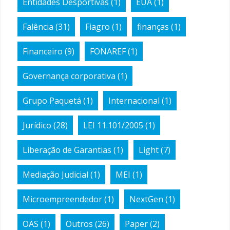
Entidades Desportivas
(1)
EUA
(1)
Falência
(31)
Fiagro
(1)
finanças
(1)
Financeiro
(9)
FONAREF
(1)
Governança corporativa
(1)
Grupo Paquetá
(1)
Internacional
(1)
Jurídico
(28)
LEI 11.101/2005
(1)
Liberação de Garantias
(1)
Light
(7)
Mediação Judicial
(1)
MEI
(1)
Microempreendedor
(1)
NextGen
(1)
OAS
(1)
Outros
(26)
Paper
(2)