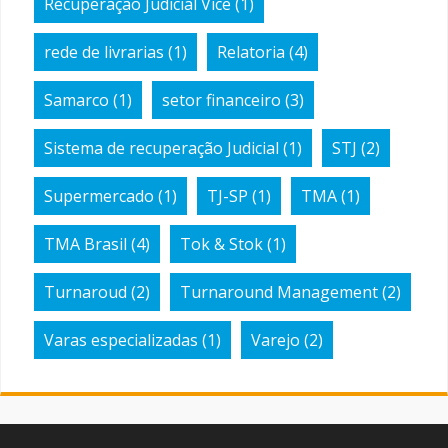
Recuperação Judicial Vice
(1)
rede de livrarias
(1)
Relatoria
(4)
Samarco
(1)
setor financeiro
(3)
Sistema de recuperação Judicial
(1)
STJ
(2)
Supermercado
(1)
TJ-SP
(1)
TMA
(1)
TMA Brasil
(4)
Tok & Stok
(1)
Turnaroud
(2)
Turnaround Management
(2)
Varas especializadas
(1)
Varejo
(2)