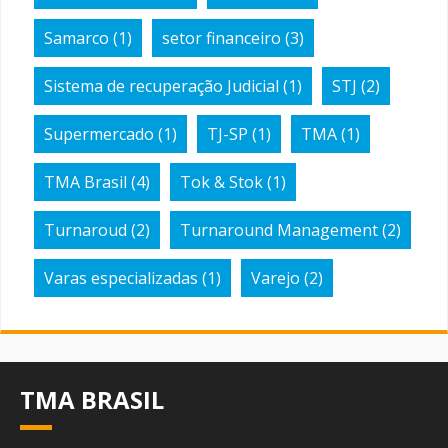
Samarco
(1)
setor financeiro
(3)
Sistema de recuperação Judicial
(1)
STJ
(2)
Supermercado
(1)
TJ-SP
(1)
TMA
(1)
TMA Brasil
(4)
Tok & Stok
(1)
Turnaroud
(2)
Turnaround Management
(2)
Varas especializadas
(1)
Varejo
(2)
TMA BRASIL