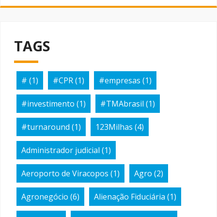
TAGS
#
(1)
#CPR
(1)
#empresas
(1)
#investimento
(1)
#TMAbrasil
(1)
#turnaround
(1)
123Milhas
(4)
Administrador judicial
(1)
Aeroporto de Viracopos
(1)
Agro
(2)
Agronegócio
(6)
Alienação Fiduciária
(1)