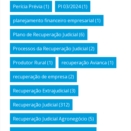
Perícia Prévia
(1)
Pl 03/2024
(1)
planejamento financeiro empresarial
(1)
Plano de Recuperação Judicial
(6)
Processos da Recuperação Judicial
(2)
Produtor Rural
(1)
recuperação Avianca
(1)
recuperação de empresa
(2)
Recuperação Extrajudicial
(3)
Recuperação Judicial
(312)
Recuperação Judicial Agronegócio
(5)