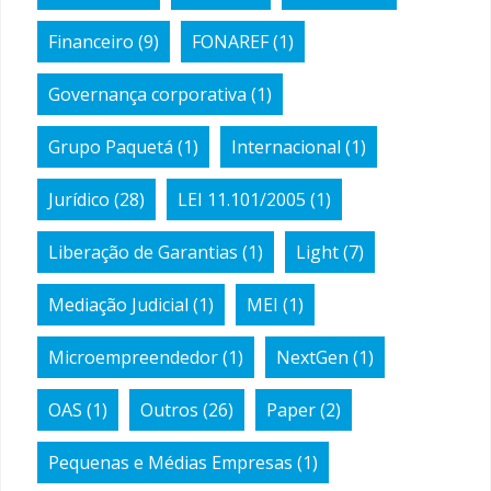
Financeiro
(9)
FONAREF
(1)
Governança corporativa
(1)
Grupo Paquetá
(1)
Internacional
(1)
Jurídico
(28)
LEI 11.101/2005
(1)
Liberação de Garantias
(1)
Light
(7)
Mediação Judicial
(1)
MEI
(1)
Microempreendedor
(1)
NextGen
(1)
OAS
(1)
Outros
(26)
Paper
(2)
Pequenas e Médias Empresas
(1)