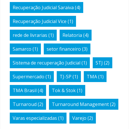
Recuperação Judicial Saraiva
(4)
Recuperação Judicial Vice
(1)
rede de livrarias
(1)
Relatoria
(4)
Samarco
(1)
setor financeiro
(3)
Sistema de recuperação Judicial
(1)
STJ
(2)
Supermercado
(1)
TJ-SP
(1)
TMA
(1)
TMA Brasil
(4)
Tok & Stok
(1)
Turnaroud
(2)
Turnaround Management
(2)
Varas especializadas
(1)
Varejo
(2)