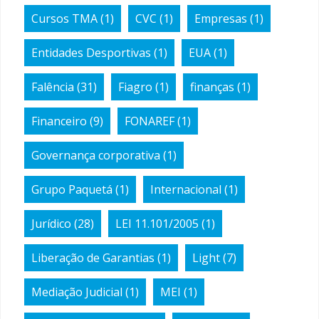
Cursos TMA
(1)
CVC
(1)
Empresas
(1)
Entidades Desportivas
(1)
EUA
(1)
Falência
(31)
Fiagro
(1)
finanças
(1)
Financeiro
(9)
FONAREF
(1)
Governança corporativa
(1)
Grupo Paquetá
(1)
Internacional
(1)
Jurídico
(28)
LEI 11.101/2005
(1)
Liberação de Garantias
(1)
Light
(7)
Mediação Judicial
(1)
MEI
(1)