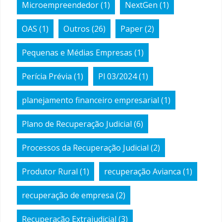
Microempreendedor
(1)
NextGen
(1)
OAS
(1)
Outros
(26)
Paper
(2)
Pequenas e Médias Empresas
(1)
Perícia Prévia
(1)
Pl 03/2024
(1)
planejamento financeiro empresarial
(1)
Plano de Recuperação Judicial
(6)
Processos da Recuperação Judicial
(2)
Produtor Rural
(1)
recuperação Avianca
(1)
recuperação de empresa
(2)
Recuperação Extrajudicial
(3)