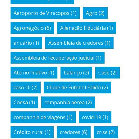
Aeroporto de Viracopos
(1)
Agro
(2)
Agronegócio
(6)
Alienação Fiduciária
(1)
anuário
(1)
Assembleia de credores
(1)
Assembleia de recuperação judicial
(1)
Ato normativo
(1)
balanço
(2)
Case
(2)
caso Oi
(7)
Clube de Futebol Falido
(2)
Coesa
(1)
companhia aérea
(2)
companhia de viagens
(1)
covid-19
(1)
Crédito rural
(1)
credores
(6)
crise
(2)