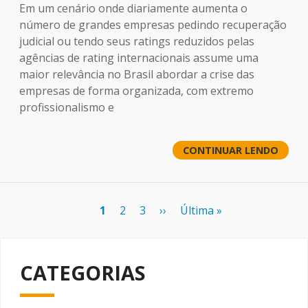
Em um cenário onde diariamente aumenta o
número de grandes empresas pedindo recuperação
judicial ou tendo seus ratings reduzidos pelas
agências de rating internacionais assume uma
maior relevância no Brasil abordar a crise das
empresas de forma organizada, com extremo
profissionalismo e
CONTINUAR LENDO
Paginação
Página
1
Page
2
Page
3
Próxima
››
Última
Última »
atual
página
página
CATEGORIAS