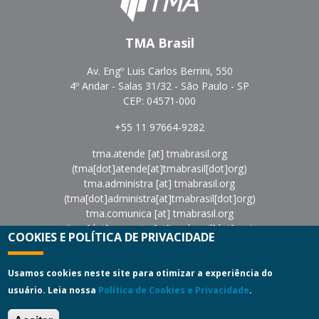
TMA Brasil
Av. Engº Luis Carlos Berrini, 550
4º Andar - Salas 31/32 - São Paulo - SP
CEP: 04571-000
+55 11 97664-9282
tma.atende
[at]
tmabrasil.org
(tma[dot]atende[at]tmabrasil[dot]org)
tma.administra
[at]
tmabrasil.org
(tma[dot]administra[at]tmabrasil[dot]org)
tma.comunica
[at]
tmabrasil.org
(tma[dot]comunica[at]tmabrasil[dot]org)
COOKIES E POLÍTICA DE PRIVACIDADE
eventos
[at]
tmabrasil.org
(eventos[at]tmabrasil[dot]org)
Política de Privacidade
|
Termos de Uso
Usamos cookies neste site para otimizar a experiência do
usuário. Leia nossa
Política de Cookies e Privacidade
.
Copyright © 2022
Turnaround Management Association do
Brasil - TMA Brasil.
All Rights Reserved.