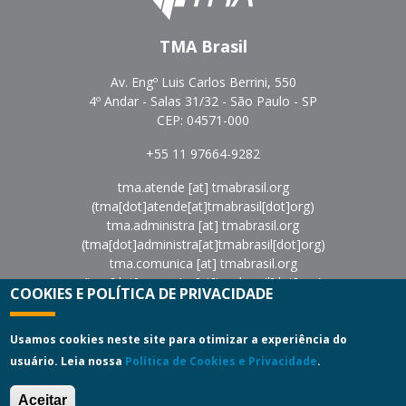
TMA Brasil
Av. Engº Luis Carlos Berrini, 550
4º Andar - Salas 31/32 - São Paulo - SP
CEP: 04571-000
+55 11 97664-9282
tma.atende
[at]
tmabrasil.org
(tma[dot]atende[at]tmabrasil[dot]org)
tma.administra
[at]
tmabrasil.org
(tma[dot]administra[at]tmabrasil[dot]org)
tma.comunica
[at]
tmabrasil.org
(tma[dot]comunica[at]tmabrasil[dot]org)
COOKIES E POLÍTICA DE PRIVACIDADE
eventos
[at]
tmabrasil.org
(eventos[at]tmabrasil[dot]org)
Política de Privacidade
|
Termos de Uso
Usamos cookies neste site para otimizar a experiência do
usuário. Leia nossa
Política de Cookies e Privacidade
.
Copyright © 2022
Turnaround Management Association do
Brasil - TMA Brasil.
All Rights Reserved.
Aceitar