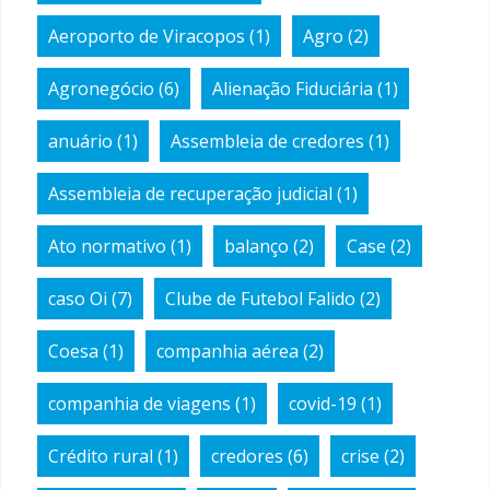
Aeroporto de Viracopos
(1)
Agro
(2)
Agronegócio
(6)
Alienação Fiduciária
(1)
anuário
(1)
Assembleia de credores
(1)
Assembleia de recuperação judicial
(1)
Ato normativo
(1)
balanço
(2)
Case
(2)
caso Oi
(7)
Clube de Futebol Falido
(2)
Coesa
(1)
companhia aérea
(2)
companhia de viagens
(1)
covid-19
(1)
Crédito rural
(1)
credores
(6)
crise
(2)