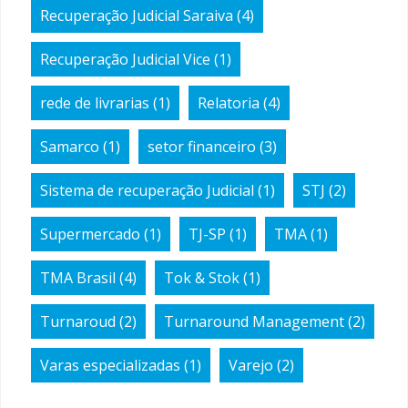
Recuperação Judicial Saraiva
(4)
Recuperação Judicial Vice
(1)
rede de livrarias
(1)
Relatoria
(4)
Samarco
(1)
setor financeiro
(3)
Sistema de recuperação Judicial
(1)
STJ
(2)
Supermercado
(1)
TJ-SP
(1)
TMA
(1)
TMA Brasil
(4)
Tok & Stok
(1)
Turnaroud
(2)
Turnaround Management
(2)
Varas especializadas
(1)
Varejo
(2)