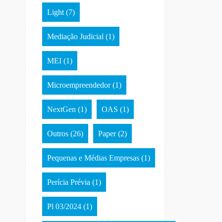
Light
(7)
Mediação Judicial
(1)
MEI
(1)
Microempreendedor
(1)
NextGen
(1)
OAS
(1)
Outros
(26)
Paper
(2)
Pequenas e Médias Empresas
(1)
Perícia Prévia
(1)
Pl 03/2024
(1)