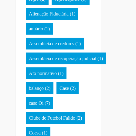
Alienação Fiduciária
(1)
anuário
(1)
Assembleia de credores
(1)
Assembleia de recuperação judicial
(1)
Ato normativo
(1)
balanço
(2)
Case
(2)
caso Oi
(7)
Clube de Futebol Falido
(2)
Coesa
(1)