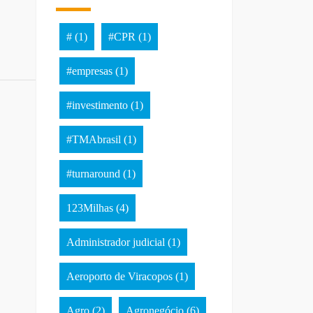
#
(1)
#CPR
(1)
#empresas
(1)
#investimento
(1)
#TMAbrasil
(1)
#turnaround
(1)
123Milhas
(4)
Administrador judicial
(1)
Aeroporto de Viracopos
(1)
Agro
(2)
Agronegócio
(6)