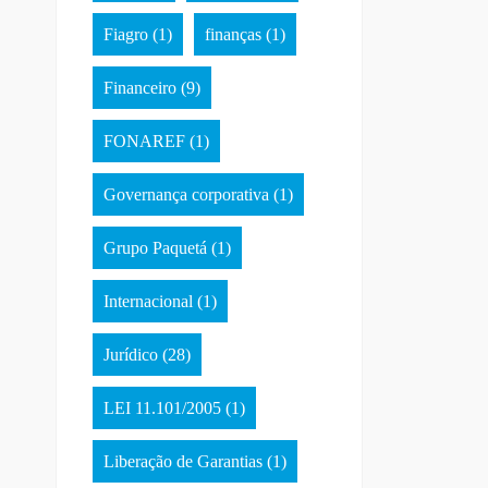
Fiagro
(1)
finanças
(1)
Financeiro
(9)
FONAREF
(1)
Governança corporativa
(1)
Grupo Paquetá
(1)
Internacional
(1)
Jurídico
(28)
LEI 11.101/2005
(1)
Liberação de Garantias
(1)