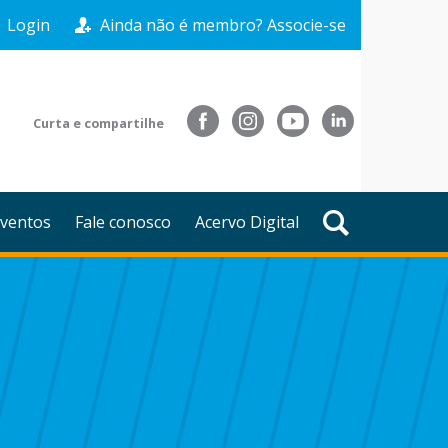
Login
Ainda não é membro? Associe-se
Curta e compartilhe
ventos
Fale conosco
Acervo Digital