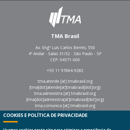
TMA Brasil
Av. Engº Luis Carlos Berrini, 550
4º Andar - Salas 31/32 - São Paulo - SP
CEP: 04571-000
+55 11 97664-9282
tma.atende
[at]
tmabrasil.org
(tma[dot]atende[at]tmabrasil[dot]org)
tma.administra
[at]
tmabrasil.org
(tma[dot]administra[at]tmabrasil[dot]org)
tma.comunica
[at]
tmabrasil.org
(tma[dot]comunica[at]tmabrasil[dot]org)
COOKIES E POLÍTICA DE PRIVACIDADE
eventos
[at]
tmabrasil.org
(eventos[at]tmabrasil[dot]org)
Política de Privacidade
|
Termos de Uso
Usamos cookies neste site para otimizar a experiência do