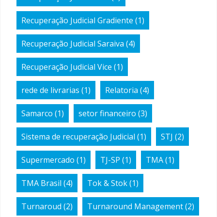
Recuperação Judicial Gradiente
(1)
Recuperação Judicial Saraiva
(4)
Recuperação Judicial Vice
(1)
rede de livrarias
(1)
Relatoria
(4)
Samarco
(1)
setor financeiro
(3)
Sistema de recuperação Judicial
(1)
STJ
(2)
Supermercado
(1)
TJ-SP
(1)
TMA
(1)
TMA Brasil
(4)
Tok & Stok
(1)
Turnaroud
(2)
Turnaround Management
(2)