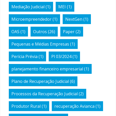
Mediação Judicial
(1)
MEI
(1)
Microempreendedor
(1)
NextGen
(1)
OAS
(1)
Outros
(26)
Paper
(2)
Pequenas e Médias Empresas
(1)
Perícia Prévia
(1)
Pl 03/2024
(1)
planejamento financeiro empresarial
(1)
Plano de Recuperação Judicial
(6)
Processos da Recuperação Judicial
(2)
Produtor Rural
(1)
recuperação Avianca
(1)