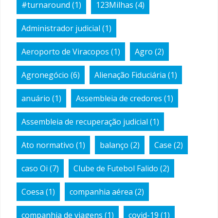
#turnaround
(1)
123Milhas
(4)
Administrador judicial
(1)
Aeroporto de Viracopos
(1)
Agro
(2)
Agronegócio
(6)
Alienação Fiduciária
(1)
anuário
(1)
Assembleia de credores
(1)
Assembleia de recuperação judicial
(1)
Ato normativo
(1)
balanço
(2)
Case
(2)
caso Oi
(7)
Clube de Futebol Falido
(2)
Coesa
(1)
companhia aérea
(2)
companhia de viagens
(1)
covid-19
(1)