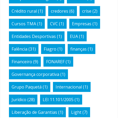
Crédito rural
(1)
credores
(6)
crise
(2)
Cursos TMA
(1)
CVC
(1)
Empresas
(1)
Entidades Desportivas
(1)
EUA
(1)
Falência
(31)
Fiagro
(1)
finanças
(1)
Financeiro
(9)
FONAREF
(1)
Governança corporativa
(1)
Grupo Paquetá
(1)
Internacional
(1)
Jurídico
(28)
LEI 11.101/2005
(1)
Liberação de Garantias
(1)
Light
(7)