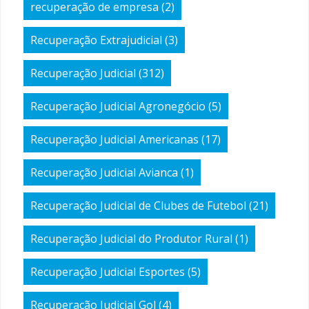
recuperação de empresa
(2)
Recuperação Extrajudicial
(3)
Recuperação Judicial
(312)
Recuperação Judicial Agronegócio
(5)
Recuperação Judicial Americanas
(17)
Recuperação Judicial Avianca
(1)
Recuperação Judicial de Clubes de Futebol
(21)
Recuperação Judicial do Produtor Rural
(1)
Recuperação Judicial Esportes
(5)
Recuperação Judicial Gol
(4)