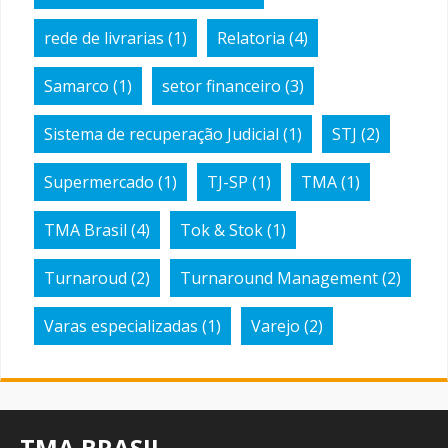
rede de livrarias
(1)
Relatoria
(4)
Samarco
(1)
setor financeiro
(3)
Sistema de recuperação Judicial
(1)
STJ
(2)
Supermercado
(1)
TJ-SP
(1)
TMA
(1)
TMA Brasil
(4)
Tok & Stok
(1)
Turnaroud
(2)
Turnaround Management
(2)
Varas especializadas
(1)
Varejo
(2)
TMA BRASIL