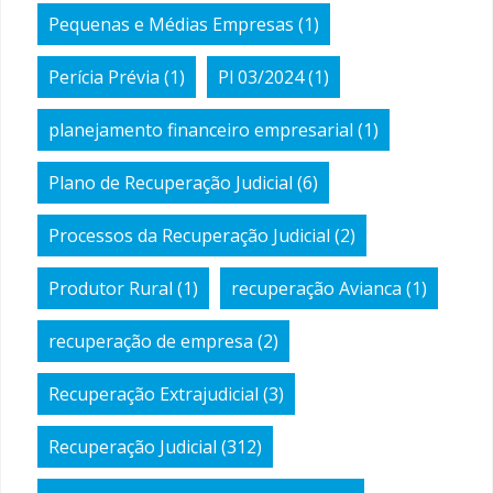
Pequenas e Médias Empresas
(1)
Perícia Prévia
(1)
Pl 03/2024
(1)
planejamento financeiro empresarial
(1)
Plano de Recuperação Judicial
(6)
Processos da Recuperação Judicial
(2)
Produtor Rural
(1)
recuperação Avianca
(1)
recuperação de empresa
(2)
Recuperação Extrajudicial
(3)
Recuperação Judicial
(312)