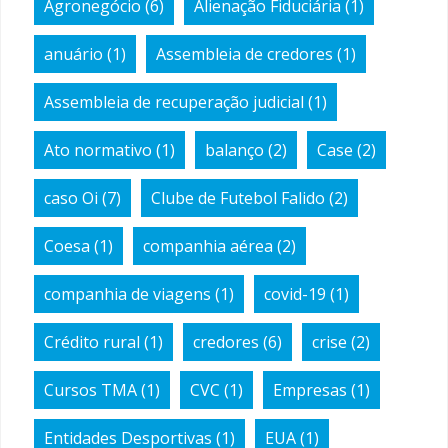
Agronegócio
(6)
Alienação Fiduciária
(1)
anuário
(1)
Assembleia de credores
(1)
Assembleia de recuperação judicial
(1)
Ato normativo
(1)
balanço
(2)
Case
(2)
caso Oi
(7)
Clube de Futebol Falido
(2)
Coesa
(1)
companhia aérea
(2)
companhia de viagens
(1)
covid-19
(1)
Crédito rural
(1)
credores
(6)
crise
(2)
Cursos TMA
(1)
CVC
(1)
Empresas
(1)
Entidades Desportivas
(1)
EUA
(1)