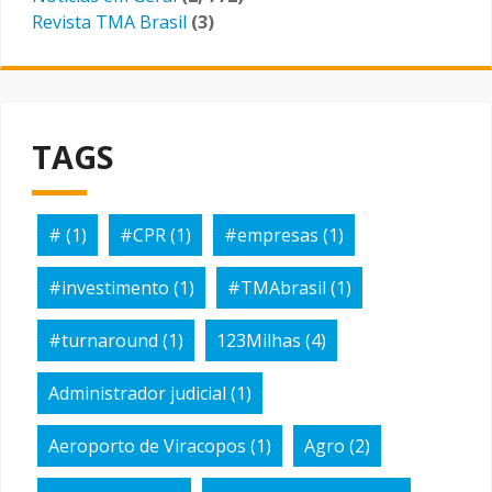
Revista TMA Brasil
(3)
TAGS
#
(1)
#CPR
(1)
#empresas
(1)
#investimento
(1)
#TMAbrasil
(1)
#turnaround
(1)
123Milhas
(4)
Administrador judicial
(1)
Aeroporto de Viracopos
(1)
Agro
(2)