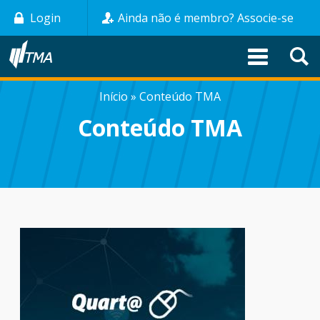
Pular
Login
Ainda não é membro? Associe-se
para
o
conteúdo
principal
Início
Conteúdo TMA
TRILHA
Conteúdo TMA
DE
NAVEGAÇÃO