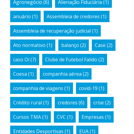
Agronegócio
(6)
Alienação Fiduciária
(1)
anuário
(1)
Assembleia de credores
(1)
Assembleia de recuperação judicial
(1)
Ato normativo
(1)
balanço
(2)
Case
(2)
caso Oi
(7)
Clube de Futebol Falido
(2)
Coesa
(1)
companhia aérea
(2)
companhia de viagens
(1)
covid-19
(1)
Crédito rural
(1)
credores
(6)
crise
(2)
Cursos TMA
(1)
CVC
(1)
Empresas
(1)
Entidades Desportivas
(1)
EUA
(1)