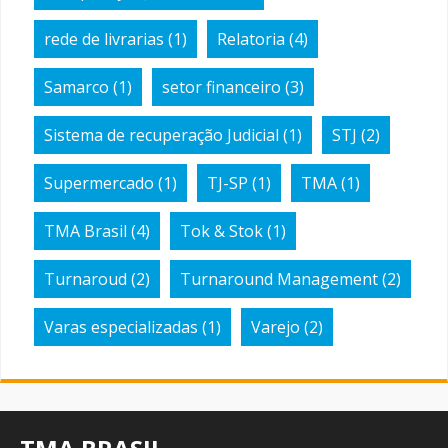
rede de livrarias
(1)
Relatoria
(4)
Samarco
(1)
setor financeiro
(3)
Sistema de recuperação Judicial
(1)
STJ
(2)
Supermercado
(1)
TJ-SP
(1)
TMA
(1)
TMA Brasil
(4)
Tok & Stok
(1)
Turnaroud
(2)
Turnaround Management
(2)
Varas especializadas
(1)
Varejo
(2)