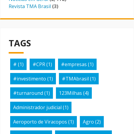
Revista TMA Brasil
(3)
TAGS
#
(1)
#CPR
(1)
#empresas
(1)
#investimento
(1)
#TMAbrasil
(1)
#turnaround
(1)
123Milhas
(4)
Administrador judicial
(1)
Aeroporto de Viracopos
(1)
Agro
(2)