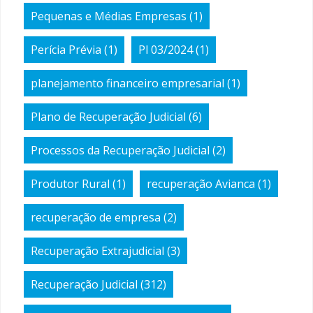
Pequenas e Médias Empresas
(1)
Perícia Prévia
(1)
Pl 03/2024
(1)
planejamento financeiro empresarial
(1)
Plano de Recuperação Judicial
(6)
Processos da Recuperação Judicial
(2)
Produtor Rural
(1)
recuperação Avianca
(1)
recuperação de empresa
(2)
Recuperação Extrajudicial
(3)
Recuperação Judicial
(312)