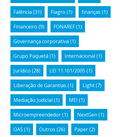
Falência
(31)
Fiagro
(1)
finanças
(1)
Financeiro
(9)
FONAREF
(1)
Governança corporativa
(1)
Grupo Paquetá
(1)
Internacional
(1)
Jurídico
(28)
LEI 11.101/2005
(1)
Liberação de Garantias
(1)
Light
(7)
Mediação Judicial
(1)
MEI
(1)
Microempreendedor
(1)
NextGen
(1)
OAS
(1)
Outros
(26)
Paper
(2)