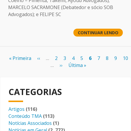
Coelho – Pimenta, Takemi, Ayoub Advogados);
MARCELO SACRAMONE (Debatedor e sócio SOB
Advogados); e FELIPE SC
CONTINUAR LENDO
Paginação
Primeira
« Primeira
Página
‹‹
…
Page
2
Page
3
Page
4
Page
5
Página
6
Page
7
Page
8
Page
9
Pag
10
página
anterior
…
Próxima
››
Última
Última »
atual
página
página
CATEGORIAS
Artigos
(116)
Conteúdo TMA
(113)
Notícias Associados
(1)
Notícias em Geral
(2, 772)