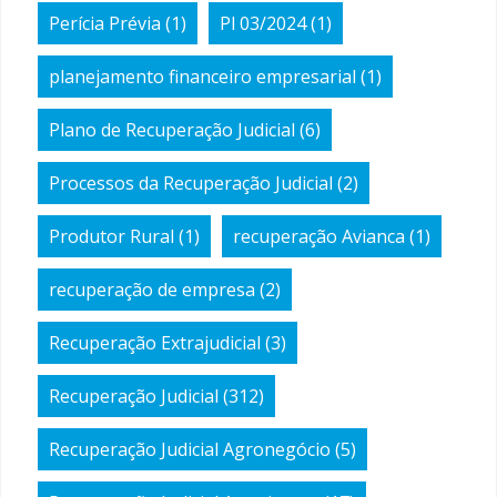
Perícia Prévia
(1)
Pl 03/2024
(1)
planejamento financeiro empresarial
(1)
Plano de Recuperação Judicial
(6)
Processos da Recuperação Judicial
(2)
Produtor Rural
(1)
recuperação Avianca
(1)
recuperação de empresa
(2)
Recuperação Extrajudicial
(3)
Recuperação Judicial
(312)
Recuperação Judicial Agronegócio
(5)