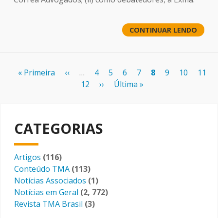
CONTINUAR LENDO
Paginação
Primeira
« Primeira
Página
‹‹
…
Page
4
Page
5
Page
6
Page
7
Página
8
Page
9
Page
10
Page
11
página
anterior
12
Próxima
››
Última
Última »
atual
página
página
CATEGORIAS
Artigos
(116)
Conteúdo TMA
(113)
Notícias Associados
(1)
Notícias em Geral
(2, 772)
Revista TMA Brasil
(3)