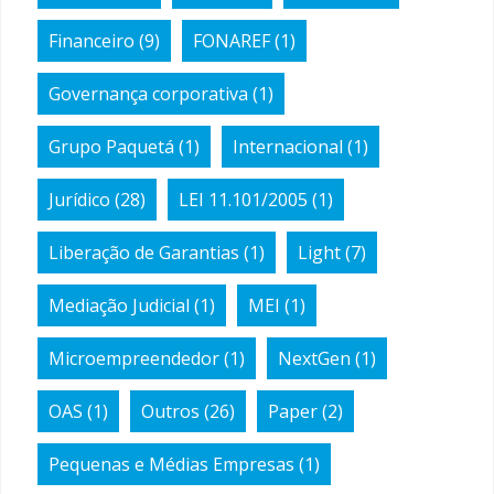
Financeiro
(9)
FONAREF
(1)
Governança corporativa
(1)
Grupo Paquetá
(1)
Internacional
(1)
Jurídico
(28)
LEI 11.101/2005
(1)
Liberação de Garantias
(1)
Light
(7)
Mediação Judicial
(1)
MEI
(1)
Microempreendedor
(1)
NextGen
(1)
OAS
(1)
Outros
(26)
Paper
(2)
Pequenas e Médias Empresas
(1)