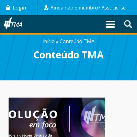
Pular
Login
Ainda não é membro? Associe-se
para
o
conteúdo
principal
Início
Conteúdo TMA
TRILHA
Conteúdo TMA
DE
NAVEGAÇÃO