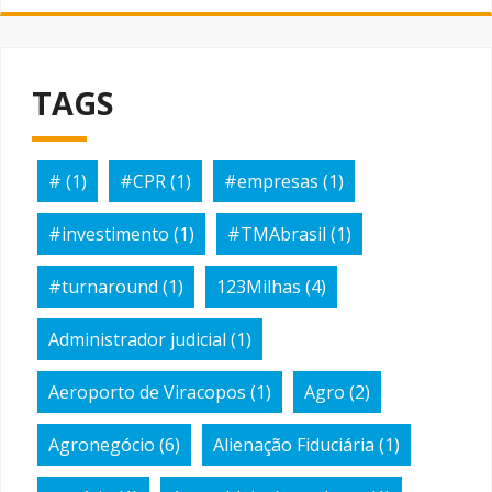
TAGS
#
(1)
#CPR
(1)
#empresas
(1)
#investimento
(1)
#TMAbrasil
(1)
#turnaround
(1)
123Milhas
(4)
Administrador judicial
(1)
Aeroporto de Viracopos
(1)
Agro
(2)
Agronegócio
(6)
Alienação Fiduciária
(1)