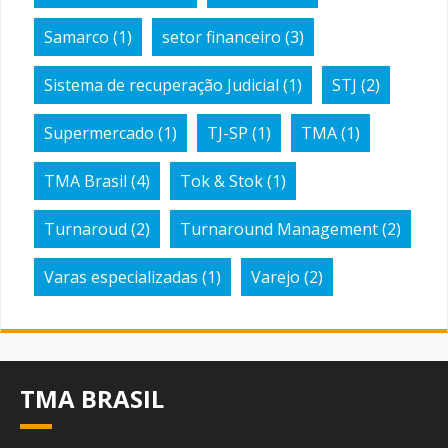
Samarco
(1)
setor financeiro
(3)
Sistema de recuperação Judicial
(1)
STJ
(2)
Supermercado
(1)
TJ-SP
(1)
TMA
(1)
TMA Brasil
(4)
Tok & Stok
(1)
Turnaroud
(2)
Turnaround Management
(2)
Varas especializadas
(1)
Varejo
(2)
TMA BRASIL