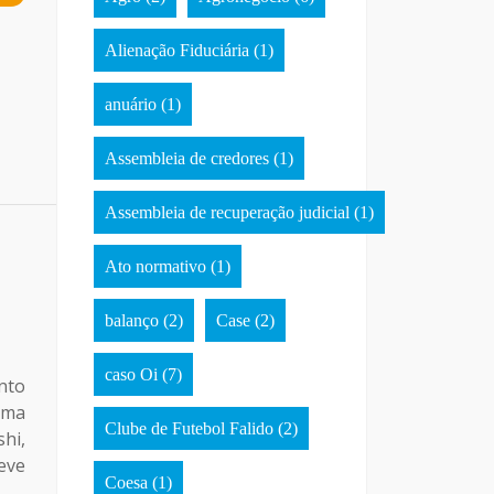
Alienação Fiduciária
(1)
anuário
(1)
Assembleia de credores
(1)
Assembleia de recuperação judicial
(1)
Ato normativo
(1)
G
balanço
(2)
Case
(2)
caso Oi
(7)
nto
ema
Clube de Futebol Falido
(2)
hi,
eve
Coesa
(1)