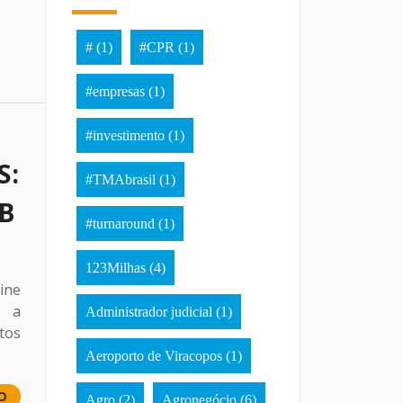
#
(1)
#CPR
(1)
#empresas
(1)
#investimento
(1)
S:
#TMAbrasil
(1)
OB
#turnaround
(1)
123Milhas
(4)
ine
s a
Administrador judicial
(1)
tos
Aeroporto de Viracopos
(1)
O
Agro
(2)
Agronegócio
(6)