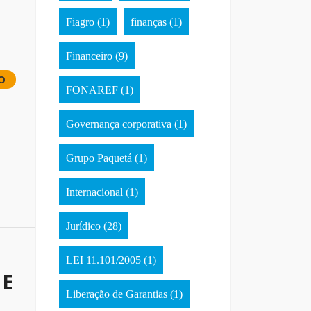
Fiagro
(1)
finanças
(1)
Financeiro
(9)
O
FONAREF
(1)
Governança corporativa
(1)
Grupo Paquetá
(1)
Internacional
(1)
Jurídico
(28)
LEI 11.101/2005
(1)
 E
Liberação de Garantias
(1)