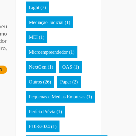
Light
(7)
Mediação Judicial
(1)
veu
omo
MEI
(1)
dor
ro,
Microempreendedor
(1)
NextGen
(1)
OAS
(1)
O
Outros
(26)
Paper
(2)
Pequenas e Médias Empresas
(1)
Perícia Prévia
(1)
Pl 03/2024
(1)