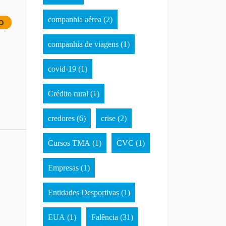
companhia aérea
(2)
O
companhia de viagens
(1)
covid-19
(1)
Crédito rural
(1)
credores
(6)
crise
(2)
Cursos TMA
(1)
CVC
(1)
Empresas
(1)
Entidades Desportivas
(1)
EUA
(1)
Falência
(31)