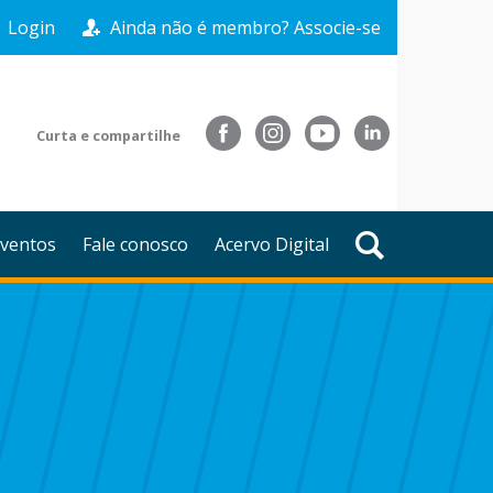
Login
Ainda não é membro? Associe-se
Curta e compartilhe
ventos
Fale conosco
Acervo Digital