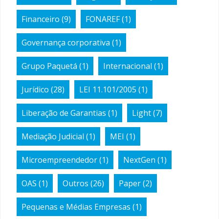
Financeiro
(9)
FONAREF
(1)
Governança corporativa
(1)
Grupo Paquetá
(1)
Internacional
(1)
Jurídico
(28)
LEI 11.101/2005
(1)
Liberação de Garantias
(1)
Light
(7)
Mediação Judicial
(1)
MEI
(1)
Microempreendedor
(1)
NextGen
(1)
OAS
(1)
Outros
(26)
Paper
(2)
Pequenas e Médias Empresas
(1)