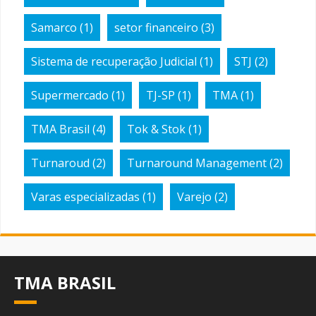
Samarco
(1)
setor financeiro
(3)
Sistema de recuperação Judicial
(1)
STJ
(2)
Supermercado
(1)
TJ-SP
(1)
TMA
(1)
TMA Brasil
(4)
Tok & Stok
(1)
Turnaroud
(2)
Turnaround Management
(2)
Varas especializadas
(1)
Varejo
(2)
TMA BRASIL