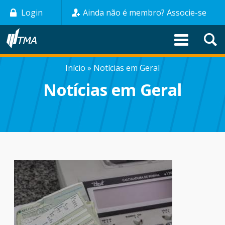
Pular
Login
Ainda não é membro? Associe-se
para
o
conteúdo
principal
Início
Notícias em Geral
TRILHA
Notícias em Geral
DE
NAVEGAÇÃO