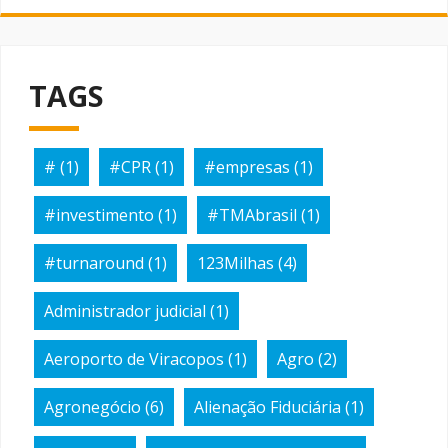
TAGS
#
(1)
#CPR
(1)
#empresas
(1)
#investimento
(1)
#TMAbrasil
(1)
#turnaround
(1)
123Milhas
(4)
Administrador judicial
(1)
Aeroporto de Viracopos
(1)
Agro
(2)
Agronegócio
(6)
Alienação Fiduciária
(1)