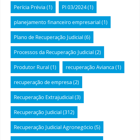
Perícia Prévia
(1)
Pl 03/2024
(1)
planejamento financeiro empresarial
(1)
Plano de Recuperação Judicial
(6)
Processos da Recuperação Judicial
(2)
Produtor Rural
(1)
recuperação Avianca
(1)
recuperação de empresa
(2)
Recuperação Extrajudicial
(3)
Recuperação Judicial
(312)
Recuperação Judicial Agronegócio
(5)