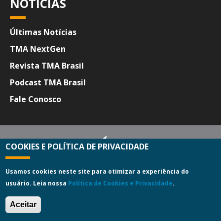
NOTÍCIAS
Últimas Notícias
TMA NextGen
Revista TMA Brasil
Podcast TMA Brasil
Fale Conosco
COOKIES E POLÍTICA DE PRIVACIDADE
Usamos cookies neste site para otimizar a experiência do
usuário. Leia nossa
Política de Cookies e Privacidade
.
TMA Brasil
Aceitar
Av. Engº Luis Carlos Berrini, 550
4º Andar - Salas 31/32 - São Paulo - SP