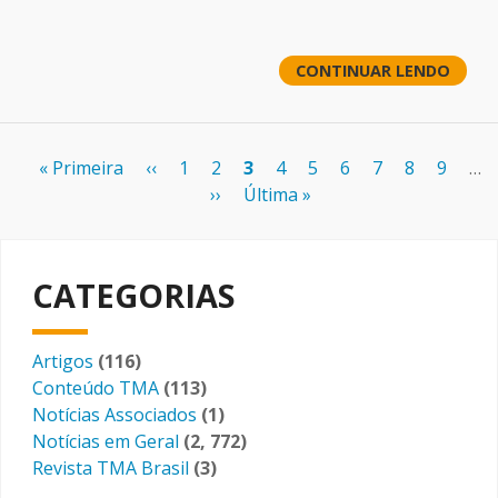
CONTINUAR LENDO
Paginação
Primeira
« Primeira
Página
‹‹
Page
1
Page
2
Página
3
Page
4
Page
5
Page
6
Page
7
Page
8
Page
9
…
página
anterior
Próxima
››
Última
Última »
atual
página
página
CATEGORIAS
Artigos
(116)
Conteúdo TMA
(113)
Notícias Associados
(1)
Notícias em Geral
(2, 772)
Revista TMA Brasil
(3)