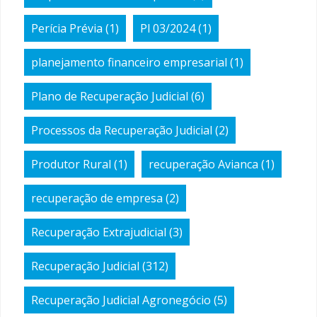
Perícia Prévia
(1)
Pl 03/2024
(1)
planejamento financeiro empresarial
(1)
Plano de Recuperação Judicial
(6)
Processos da Recuperação Judicial
(2)
Produtor Rural
(1)
recuperação Avianca
(1)
recuperação de empresa
(2)
Recuperação Extrajudicial
(3)
Recuperação Judicial
(312)
Recuperação Judicial Agronegócio
(5)