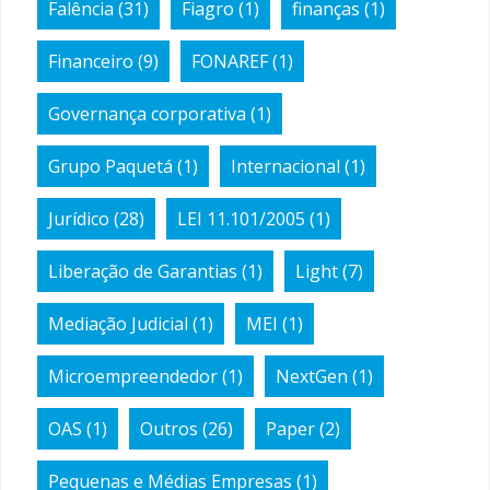
Falência
(31)
Fiagro
(1)
finanças
(1)
Financeiro
(9)
FONAREF
(1)
Governança corporativa
(1)
Grupo Paquetá
(1)
Internacional
(1)
Jurídico
(28)
LEI 11.101/2005
(1)
Liberação de Garantias
(1)
Light
(7)
Mediação Judicial
(1)
MEI
(1)
Microempreendedor
(1)
NextGen
(1)
OAS
(1)
Outros
(26)
Paper
(2)
Pequenas e Médias Empresas
(1)