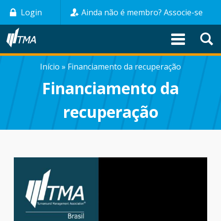
Pular
Login
Ainda não é membro? Associe-se
para
o
conteúdo
principal
Início
Financiamento da recuperação
TRILHA
Financiamento da
DE
recuperação
NAVEGAÇÃO