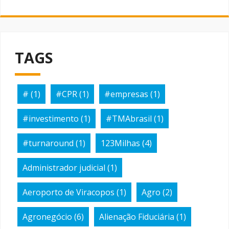
TAGS
#
(1)
#CPR
(1)
#empresas
(1)
#investimento
(1)
#TMAbrasil
(1)
#turnaround
(1)
123Milhas
(4)
Administrador judicial
(1)
Aeroporto de Viracopos
(1)
Agro
(2)
Agronegócio
(6)
Alienação Fiduciária
(1)