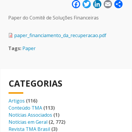
Facebook
Twitter
LinkedIn
Email
Sha
Paper do Comitê de Soluções Financeiras
Arquivo
paper_financiamento_da_recuperacao.pdf
Tags
Paper
CATEGORIAS
Artigos
(116)
Conteúdo TMA
(113)
Notícias Associados
(1)
Notícias em Geral
(2, 772)
Revista TMA Brasil
(3)