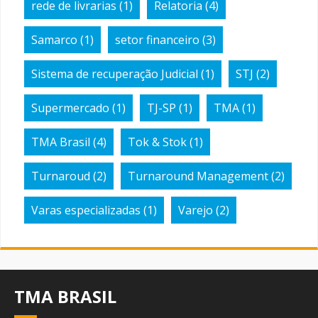
rede de livrarias
(1)
Relatoria
(4)
Samarco
(1)
setor financeiro
(3)
Sistema de recuperação Judicial
(1)
STJ
(2)
Supermercado
(1)
TJ-SP
(1)
TMA
(1)
TMA Brasil
(4)
Tok & Stok
(1)
Turnaroud
(2)
Turnaround Management
(2)
Varas especializadas
(1)
Varejo
(2)
TMA BRASIL