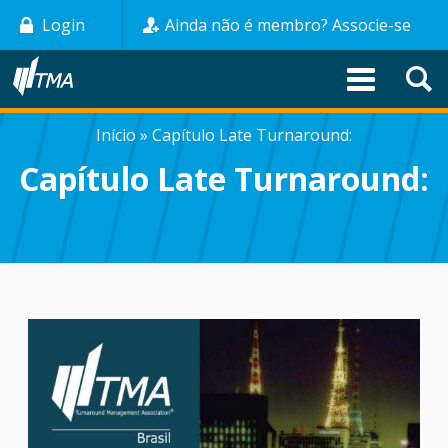
Pular
Login
Ainda não é membro? Associe-se
para
o
conteúdo
principal
Início
Capítulo Late Turnaround:
TRILHA
Capítulo Late Turnaround:
DE
NAVEGAÇÃO