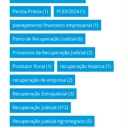
Perícia Prévia
(1)
Pl 03/2024
(1)
planejamento financeiro empresarial
(1)
Plano de Recuperação Judicial
(6)
Processos da Recuperação Judicial
(2)
Produtor Rural
(1)
recuperação Avianca
(1)
recuperação de empresa
(2)
Recuperação Extrajudicial
(3)
Recuperação Judicial
(312)
Recuperação Judicial Agronegócio
(5)