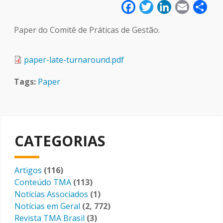
Facebook
Twitter
LinkedIn
Email
Sha
Paper do Comitê de Práticas de Gestão.
Arquivo
paper-late-turnaround.pdf
Tags
Paper
CATEGORIAS
Artigos
(116)
Conteúdo TMA
(113)
Notícias Associados
(1)
Notícias em Geral
(2, 772)
Revista TMA Brasil
(3)