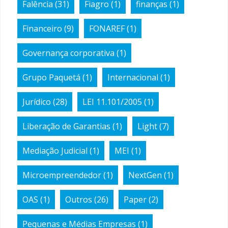
Falência
(31)
Fiagro
(1)
finanças
(1)
Financeiro
(9)
FONAREF
(1)
Governança corporativa
(1)
Grupo Paquetá
(1)
Internacional
(1)
Jurídico
(28)
LEI 11.101/2005
(1)
Liberação de Garantias
(1)
Light
(7)
Mediação Judicial
(1)
MEI
(1)
Microempreendedor
(1)
NextGen
(1)
OAS
(1)
Outros
(26)
Paper
(2)
Pequenas e Médias Empresas
(1)