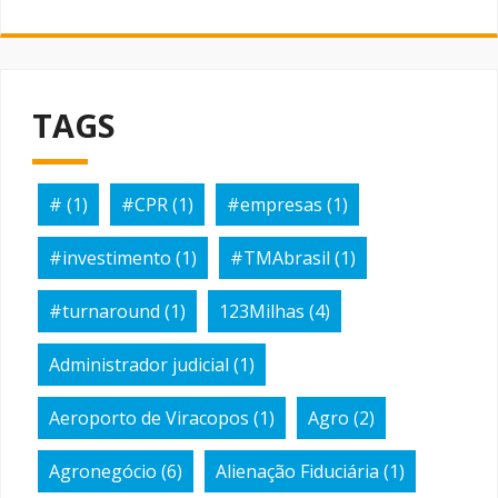
TAGS
#
(1)
#CPR
(1)
#empresas
(1)
#investimento
(1)
#TMAbrasil
(1)
#turnaround
(1)
123Milhas
(4)
Administrador judicial
(1)
Aeroporto de Viracopos
(1)
Agro
(2)
Agronegócio
(6)
Alienação Fiduciária
(1)