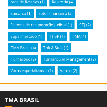
rede de livrarias
(1)
Relatoria
(4)
Samarco
(1)
setor financeiro
(3)
Sistema de recuperação Judicial
(1)
STJ
(2)
Supermercado
(1)
TJ-SP
(1)
TMA
(1)
TMA Brasil
(4)
Tok & Stok
(1)
Turnaroud
(2)
Turnaround Management
(2)
Varas especializadas
(1)
Varejo
(2)
TMA BRASIL