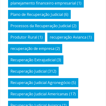
planejamento financeiro empresarial
(1)
Plano de Recuperação Judicial
(6)
Processos da Recuperação Judicial
(2)
Produtor Rural
(1)
recuperação Avianca
(1)
recuperação de empresa
(2)
Recuperação Extrajudicial
(3)
Recuperação Judicial
(312)
Recuperação Judicial Agronegócio
(5)
Recuperação Judicial Americanas
(17)
Recuperação Judicial Avianca
(1)