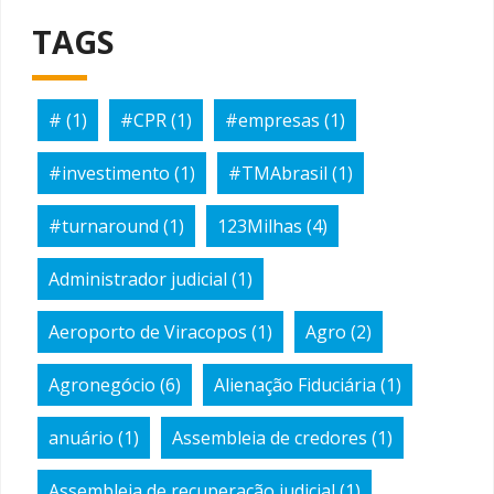
TAGS
#
(1)
#CPR
(1)
#empresas
(1)
#investimento
(1)
#TMAbrasil
(1)
#turnaround
(1)
123Milhas
(4)
Administrador judicial
(1)
Aeroporto de Viracopos
(1)
Agro
(2)
Agronegócio
(6)
Alienação Fiduciária
(1)
anuário
(1)
Assembleia de credores
(1)
Assembleia de recuperação judicial
(1)