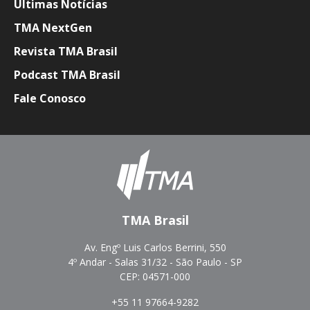
Últimas Notícias
TMA NextGen
Revista TMA Brasil
Podcast TMA Brasil
Fale Conosco
TMA Brasil
Av. Engº Luis Carlos Berrini, 550
4º Andar - Salas 31/32 - São Paulo - SP
CEP: 04571-000
+55 11 97664-9282