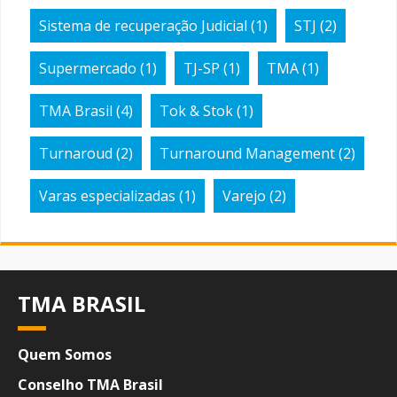
Sistema de recuperação Judicial
(1)
STJ
(2)
Supermercado
(1)
TJ-SP
(1)
TMA
(1)
TMA Brasil
(4)
Tok & Stok
(1)
Turnaroud
(2)
Turnaround Management
(2)
Varas especializadas
(1)
Varejo
(2)
TMA BRASIL
Quem Somos
Conselho TMA Brasil