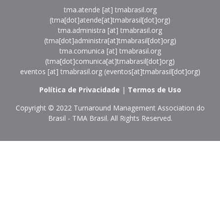
tma.atende
[at]
tmabrasil.org
(tma[dot]atende[at]tmabrasil[dot]org)
tma.administra
[at]
tmabrasil.org
(tma[dot]administra[at]tmabrasil[dot]org)
tma.comunica
[at]
tmabrasil.org
(tma[dot]comunica[at]tmabrasil[dot]org)
eventos
[at]
tmabrasil.org
(eventos[at]tmabrasil[dot]org)
Política de Privacidade
|
Termos de Uso
Copyright © 2022
Turnaround Management Association do
Brasil - TMA Brasil.
All Rights Reserved.