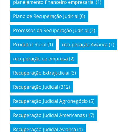
planejamento financeiro empresarial
(1)
Plano de Recuperação Judicial
(6)
Processos da Recuperação Judicial
(2)
Produtor Rural
(1)
recuperação Avianca
(1)
recuperação de empresa
(2)
Recuperação Extrajudicial
(3)
Recuperação Judicial
(312)
Recuperação Judicial Agronegócio
(5)
Recuperação Judicial Americanas
(17)
Recuperação Judicial Avianca
(1)