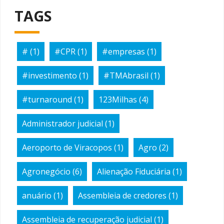
TAGS
#
(1)
#CPR
(1)
#empresas
(1)
#investimento
(1)
#TMAbrasil
(1)
#turnaround
(1)
123Milhas
(4)
Administrador judicial
(1)
Aeroporto de Viracopos
(1)
Agro
(2)
Agronegócio
(6)
Alienação Fiduciária
(1)
anuário
(1)
Assembleia de credores
(1)
Assembleia de recuperação judicial
(1)