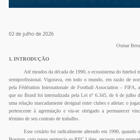
02 de julho de 2026
Osmar Bera
1. INTRODUÇÃO
Até meados da década de 1990, o ecossistema do futebol m
semiprofissional. Vigorava, em todo o mundo, em razão de nor
pela Fédération Internationale de Football Association – FIFA,
que no Brasil foi internalizada pela Lei nº 6.345, de 6 de julho 
uma relação marcadamente desigual entre clubes e atletas: o joga
pertencente à agremiação e via-se obrigado a permanecer vi
término de seu contrato de trabalho.
Esse cenário foi radicalmente alterado em 1990, quando o
Bosman, cujo passe pertencia ao RFC Liège, recusou uma propost