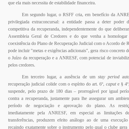
que ela mais necessita de estabilidade financeira.
Em segundo lugar, o RSFF cria, em benefício da ANRE
privilegiada extraconcursal: a entidade passa a deter poder 
competitiva da recuperanda, independentemente do que delibera
Assembleia Geral de Credores e do que venha a homologar 
coexistência do Plano de Recuperação Judicial com o Acordo de R
pode incluir "metas e exigências adicionais", gera risco concreto d
o Juízo da recuperação e a ANRESF, com potencial de inviabiliz
pelos credores.
Em terceiro lugar, a ausência de um
stay period
auto
recuperação judicial colide com o espírito do art. 6º,
caput
e § 4º
suspende, pelo prazo de 180 dias – prorrogável por igual perí
contra a recuperanda, justamente para lhe assegurar um ambient
período de negociação e aprovação do plano. As restriçõ
imediatamente pela ANRESF, em especial as limitações 
transferências, produzem efeito análogo ao de uma execução e
recaindo exatamente sobre o instrumento pelo qual o clube gera r