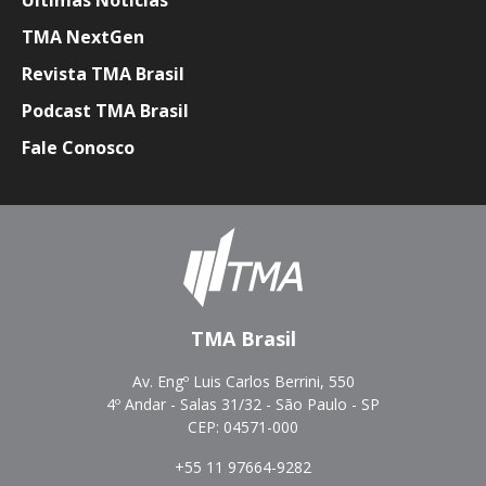
Últimas Notícias
TMA NextGen
Revista TMA Brasil
Podcast TMA Brasil
Fale Conosco
TMA Brasil
Av. Engº Luis Carlos Berrini, 550
4º Andar - Salas 31/32 - São Paulo - SP
CEP: 04571-000
+55 11 97664-9282