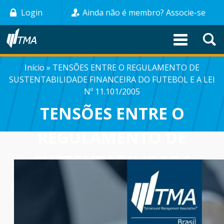
Pular
Login
Ainda não é membro? Associe-se
para
o
conteúdo
principal
Início
TENSÕES ENTRE O REGULAMENTO DE
TRILHA
SUSTENTABILIDADE FINANCEIRA DO FUTEBOL E A LEI
DE
Nº 11.101/2005
TENSÕES ENTRE O
NAVEGAÇÃO
REGULAMENTO DE
SUSTENTABILIDADE
FINANCEIRA DO FUTEBOL
E A LEI Nº 11.101/2005