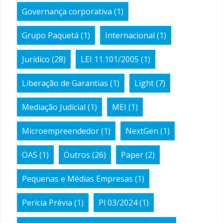
Governança corporativa
(1)
Grupo Paquetá
(1)
Internacional
(1)
Jurídico
(28)
LEI 11.101/2005
(1)
Liberação de Garantias
(1)
Light
(7)
Mediação Judicial
(1)
MEI
(1)
Microempreendedor
(1)
NextGen
(1)
OAS
(1)
Outros
(26)
Paper
(2)
Pequenas e Médias Empresas
(1)
Perícia Prévia
(1)
Pl 03/2024
(1)