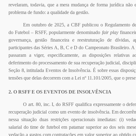
revelaram, todavia, que a mera mudança de forma jurídica não er
problema de fundo: a qualidade da gestão.
Em outubro de 2025, a CBF publicou o Regulamento de S
do Futebol – RSFF, popularmente denominado
fair play
financei
governança, gestão financeira e reestruturação de dívidas, a
participantes das Séries A, B, C e D do Campeonato Brasileiro. A p
passaram a viger, especificamente, as disposições relativas 
deferimento do processamento de sua recuperação judicial, discipli
Seção 8, intitulada Eventos de Insolvência. É sobre essas disposiç
tensões que delas decorrem com a Lei nº 11.101/2005, que o presen
2. O RSFF E OS EVENTOS DE INSOLVÊNCIA
O art. 80, inc. I, do RSFF qualifica expressamente o def
recuperação judicial como um evento de insolvência. Em decorrênc
nessa situação duas restrições operacionais imediatas: (i) ve
salarial do time de futebol em patamar superior ao dos seis meses
vedação a gastos com contratações em valor superior ao obtido 