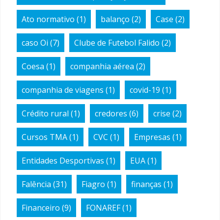
Ato normativo
(1)
balanço
(2)
Case
(2)
caso Oi
(7)
Clube de Futebol Falido
(2)
Coesa
(1)
companhia aérea
(2)
companhia de viagens
(1)
covid-19
(1)
Crédito rural
(1)
credores
(6)
crise
(2)
Cursos TMA
(1)
CVC
(1)
Empresas
(1)
Entidades Desportivas
(1)
EUA
(1)
Falência
(31)
Fiagro
(1)
finanças
(1)
Financeiro
(9)
FONAREF
(1)