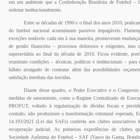
em um ambiente que a Confederação Brasileira de Futebol –
ordenar institucionalmente.
Entre as décadas de 1990 e o final dos anos 2010, praticam
do futebol nacional acumularam passivos impagáveis. Flameng
exceções notáveis: cada um à sua maneira, promoveram mudança
de gestão financeira – processos dolorosos e exigentes, mas 
superavitária ao final da década de 2010. Ficou evidente, po
reuniriam condições – técnicas, políticas e institucionais – para r
hábito arraigado de contratar além das possibilidades orçame
satisfação imediata das torcidas.
Diante desse quadro, o Poder Executivo e o Congresso 
medidas de saneamento, como o Regime Centralizado de Execuçõe
PROFUT, voltado à regularização de dívidas fiscais e previden
contudo, não produziram a transformação estrutural esperada. E
14.193/2021 (Lei das SAFs) conferiu aos clubes associativos l
recuperação judicial. As primeiras experiências de clubes q
Sociedade Anônima do Futebol – SAF (Vasco da Gama, Botafogo