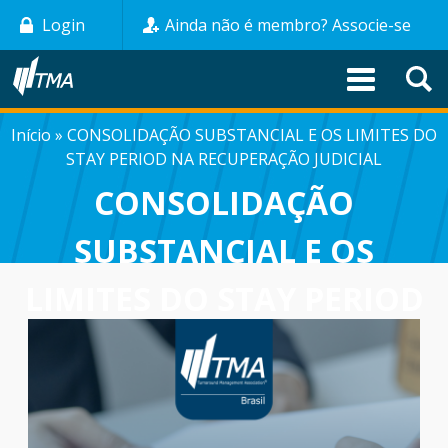
Pular
Login
Ainda não é membro? Associe-se
para
o
conteúdo
principal
Início
CONSOLIDAÇÃO SUBSTANCIAL E OS LIMITES DO
TRILHA
STAY PERIOD NA RECUPERAÇÃO JUDICIAL
DE
CONSOLIDAÇÃO
NAVEGAÇÃO
SUBSTANCIAL E OS
LIMITES DO STAY PERIOD
NA RECUPERAÇÃO
JUDICIAL