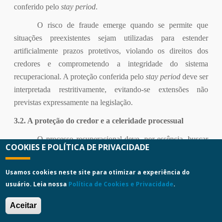
conferido pelo
stay period
.
O risco de fraude emerge quando se permite que
situações preexistentes sejam utilizadas para estender
artificialmente prazos protetivos, violando os direitos dos
credores e comprometendo a integridade do sistema
recuperacional. A proteção conferida pelo
stay period
deve ser
interpretada restritivamente, evitando-se extensões não
previstas expressamente na legislação.
3.2. A proteção do credor e a celeridade processual
O processo recuperacional deve, por essência, buscar
COOKIES E POLÍTICA DE PRIVACIDADE
o equilíbrio entre a proteção do devedor em crise e a
preservação dos direitos dos credores. Tal equilíbrio seria
Usamos cookies neste site para otimizar a experiência do
comprometido caso se admitisse a extensão indefinida ou
usuário. Leia nossa
Política de Cookies e Privacidade
.
arbitrária dos prazos protetivos previstos em lei.
Aceitar
Com efeito, os credores possuem direito líquido e
certo ao cumprimento dos prazos legalmente fixados.