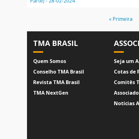
Parte) - 28-02-2024
Paginação
Primeira
« Primeira
página
TMA BRASIL
ASSOC
Quem Somos
Seja um A
Conselho TMA Brasil
Cotas de 
Revista TMA Brasil
Comitês 
TMA NextGen
Associado
Notícias 