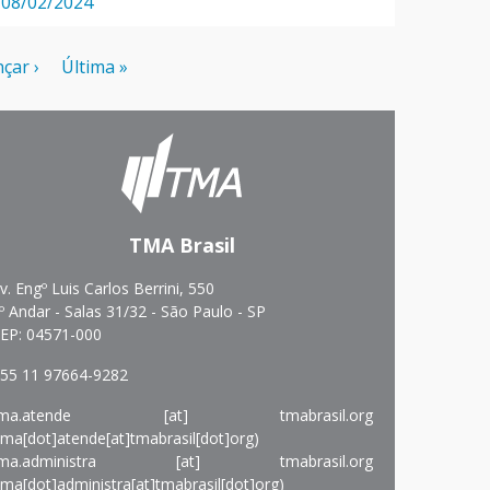
08/02/2024
xima
çar ›
Última
Última »
ina
página
TMA Brasil
v. Engº Luis Carlos Berrini, 550
º Andar - Salas 31/32 - São Paulo - SP
EP: 04571-000
55 11 97664-9282
ma.atende
[at]
tmabrasil.org
tma[dot]atende[at]tmabrasil[dot]org)
ma.administra
[at]
tmabrasil.org
tma[dot]administra[at]tmabrasil[dot]org)