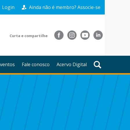
Login
Ainda não é membro? Associe-se
Curta e compartilhe
ventos
Fale conosco
Acervo Digital