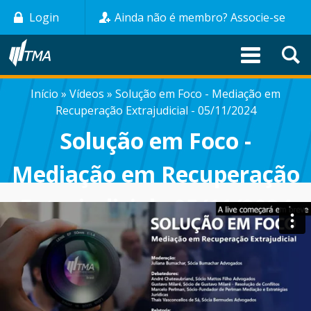
Pular
Login
Ainda não é membro? Associe-se
para
o
conteúdo
principal
Início
Vídeos
Solução em Foco - Mediação em
TRILHA
Recuperação Extrajudicial - 05/11/2024
DE
Solução em Foco -
NAVEGAÇÃO
Mediação em Recuperação
Extrajudicial - 05/11/2024