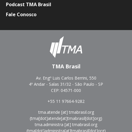
Podcast TMA Brasil
Fale Conosco
TMA Brasil
Av. Engº Luis Carlos Berrini, 550
4º Andar - Salas 31/32 - São Paulo - SP
CEP: 04571-000
+55 11 97664-9282
tma.atende
[at]
tmabrasil.org
(tma[dot]atende[at]tmabrasil[dot]org)
tma.administra
[at]
tmabrasil.org
(tma[dot]administra[at]tmabrasil[dot]org)