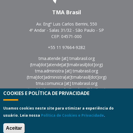
TMA Brasil
Av. Engº Luis Carlos Berrini, 550
4º Andar - Salas 31/32 - São Paulo - SP
CEP: 04571-000
+55 11 97664-9282
tma.atende
[at]
tmabrasil.org
(tma[dot]atende[at]tmabrasil[dot]org)
tma.administra
[at]
tmabrasil.org
(tma[dot]administra[at]tmabrasil[dot]org)
tma.comunica
[at]
tmabrasil.org
(tma[dot]comunica[at]tmabrasil[dot]org)
COOKIES E POLÍTICA DE PRIVACIDADE
eventos
[at]
tmabrasil.org
(eventos[at]tmabrasil[dot]org)
Política de Privacidade
|
Termos de Uso
Usamos cookies neste site para otimizar a experiência do
usuário. Leia nossa
Política de Cookies e Privacidade
.
Copyright © 2022
Turnaround Management Association do
Brasil - TMA Brasil.
All Rights Reserved.
Aceitar