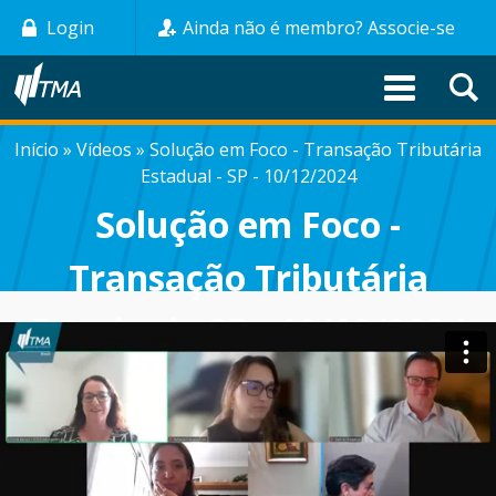
Pular
Login
Ainda não é membro? Associe-se
para
o
conteúdo
principal
Início
Vídeos
Solução em Foco - Transação Tributária
TRILHA
Estadual - SP - 10/12/2024
DE
Solução em Foco -
NAVEGAÇÃO
Transação Tributária
Estadual - SP - 10/12/2024