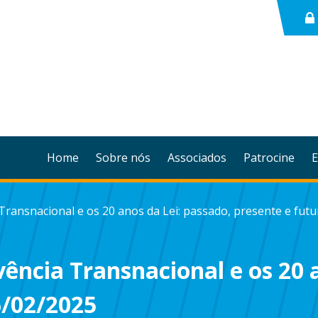
Home
Sobre nós
Associados
Patrocine
E
Transnacional e os 20 anos da Lei: passado, presente e futu
vência Transnacional e os 20 
6/02/2025