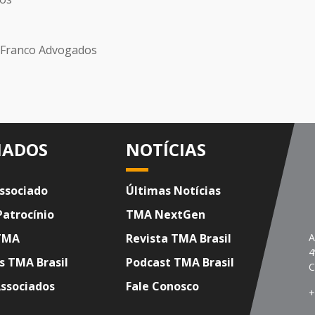
a Franco Advogados
IADOS
NOTÍCIAS
ssociado
Últimas Notícias
Patrocínio
TMA NextGen
TMA
Revista TMA Brasil
A
4
s TMA Brasil
Podcast TMA Brasil
C
Associados
Fale Conosco
+