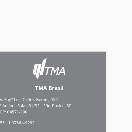
TMA Brasil
v. Engº Luis Carlos Berrini, 550
º Andar - Salas 31/32 - São Paulo - SP
EP: 04571-000
55 11 97664-9282