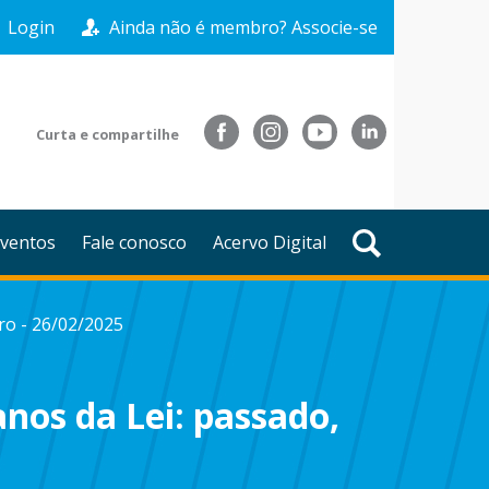
Login
Ainda não é membro? Associe-se
Curta e compartilhe
ventos
Fale conosco
Acervo Digital
ro - 26/02/2025
anos da Lei: passado,