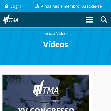
Pular
Login
Ainda não é membro? Associe-se
para
o
conteúdo
principal
Início
Vídeos
TRILHA
Vídeos
DE
NAVEGAÇÃO