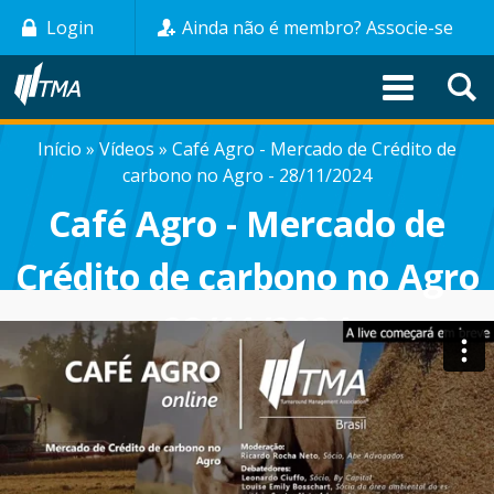
Pular
Login
Ainda não é membro? Associe-se
para
o
conteúdo
principal
Início
Vídeos
Café Agro - Mercado de Crédito de
TRILHA
carbono no Agro - 28/11/2024
DE
Café Agro - Mercado de
NAVEGAÇÃO
Crédito de carbono no Agro
- 28/11/2024