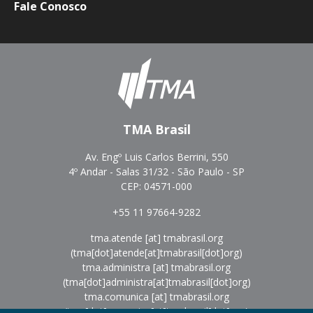
Fale Conosco
TMA Brasil
Av. Engº Luis Carlos Berrini, 550
4º Andar - Salas 31/32 - São Paulo - SP
CEP: 04571-000
+55 11 97664-9282
tma.atende
[at]
tmabrasil.org
(tma[dot]atende[at]tmabrasil[dot]org)
tma.administra
[at]
tmabrasil.org
(tma[dot]administra[at]tmabrasil[dot]org)
tma.comunica
[at]
tmabrasil.org
(tma[dot]comunica[at]tmabrasil[dot]org)