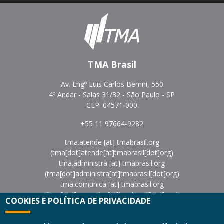
TMA Brasil
Av. Engº Luis Carlos Berrini, 550
4º Andar - Salas 31/32 - São Paulo - SP
CEP: 04571-000
+55 11 97664-9282
tma.atende
[at]
tmabrasil.org
(tma[dot]atende[at]tmabrasil[dot]org)
tma.administra
[at]
tmabrasil.org
(tma[dot]administra[at]tmabrasil[dot]org)
tma.comunica
[at]
tmabrasil.org
(tma[dot]comunica[at]tmabrasil[dot]org)
COOKIES E POLÍTICA DE PRIVACIDADE
eventos
[at]
tmabrasil.org
(eventos[at]tmabrasil[dot]org)
Política de Privacidade
|
Termos de Uso