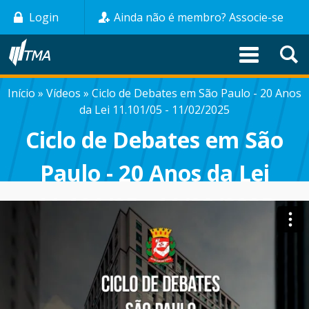
Pular
Login
Ainda não é membro? Associe-se
para
o
conteúdo
principal
Início
Vídeos
Ciclo de Debates em São Paulo - 20 Anos
TRILHA
da Lei 11.101/05 - 11/02/2025
DE
Ciclo de Debates em São
NAVEGAÇÃO
Paulo - 20 Anos da Lei
11.101/05 - 11/02/2025