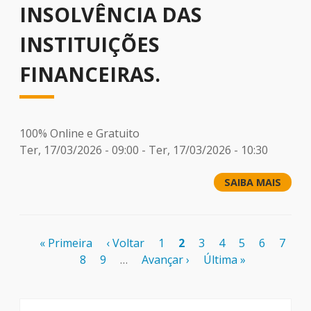
INSOLVÊNCIA DAS
INSTITUIÇÕES
FINANCEIRAS.
100% Online e Gratuito
Ter, 17/03/2026 - 09:00
-
Ter, 17/03/2026 - 10:30
SAIBA MAIS
Paginação
Primeira
« Primeira
Página
‹ Voltar
Page
1
Página
2
Page
3
Page
4
Page
5
Page
6
Page
7
página
Page
8
Page
9
anterior
…
Próxima
Avançar ›
atual
Última
Última »
página
página