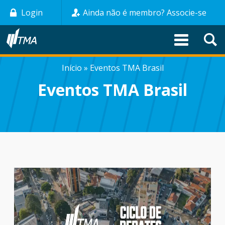
Pular
Login
Ainda não é membro? Associe-se
para
o
conteúdo
principal
Início
Eventos TMA Brasil
TRILHA
Eventos TMA Brasil
DE
NAVEGAÇÃO