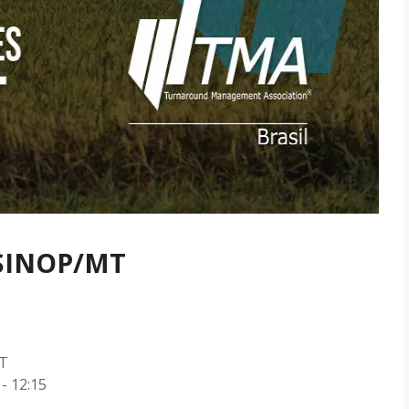
 SINOP/MT
MT
- 12:15