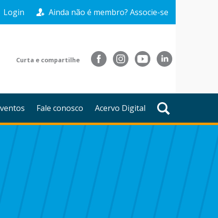
Login
Ainda não é membro? Associe-se
Curta e compartilhe
ventos
Fale conosco
Acervo Digital