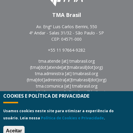
TMA Brasil
Av. Engº Luis Carlos Berrini, 550
4º Andar - Salas 31/32 - São Paulo - SP
CEP: 04571-000
+55 11 97664-9282
tma.atende
[at]
tmabrasil.org
(tma[dot]atende[at]tmabrasil[dot]org)
tma.administra
[at]
tmabrasil.org
(tma[dot]administra[at]tmabrasil[dot]org)
tma.comunica
[at]
tmabrasil.org
(tma[dot]comunica[at]tmabrasil[dot]org)
COOKIES E POLÍTICA DE PRIVACIDADE
eventos
[at]
tmabrasil.org
(eventos[at]tmabrasil[dot]org)
Política de Privacidade
|
Termos de Uso
Usamos cookies neste site para otimizar a experiência do
usuário. Leia nossa
Política de Cookies e Privacidade
.
Copyright © 2022
Turnaround Management Association do
Brasil - TMA Brasil.
All Rights Reserved.
Aceitar