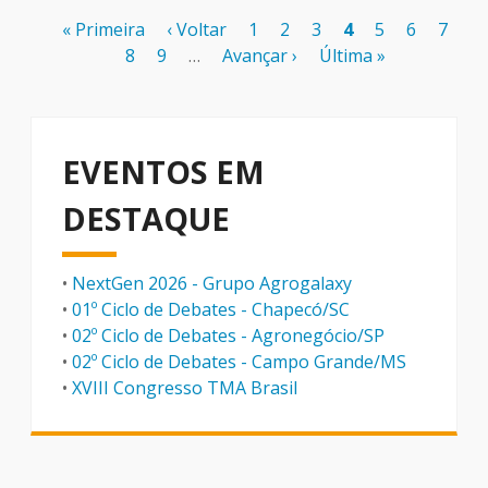
Paginação
Primeira
« Primeira
Página
‹ Voltar
Page
1
Page
2
Page
3
Página
4
Page
5
Page
6
Page
7
página
Page
8
Page
9
anterior
…
Próxima
Avançar ›
Última
Última »
atual
página
página
EVENTOS EM
DESTAQUE
•
NextGen 2026 - Grupo Agrogalaxy
•
01º Ciclo de Debates - Chapecó/SC
•
02º Ciclo de Debates - Agronegócio/SP
•
02º Ciclo de Debates - Campo Grande/MS
•
XVIII Congresso TMA Brasil