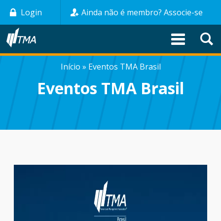
Pular
Login
Ainda não é membro? Associe-se
para
o
conteúdo
principal
Início
Eventos TMA Brasil
TRILHA
Eventos TMA Brasil
DE
NAVEGAÇÃO