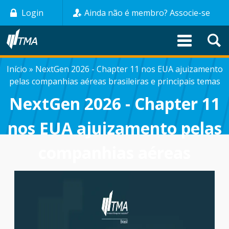
Pular
Login
Ainda não é membro? Associe-se
para
o
conteúdo
principal
Início
NextGen 2026 - Chapter 11 nos EUA ajuizamento
TRILHA
pelas companhias aéreas brasileiras e principais temas
DE
NextGen 2026 - Chapter 11
NAVEGAÇÃO
nos EUA ajuizamento pelas
companhias aéreas
brasileiras e principais
temas