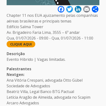
Facebook
Twitter
LinkedIn
Email
Sha
Chapter 11 nos EUA ajuizamento pelas companhias
aéreas brasileiras e principais temas
Edifício Salma Tower
Av. Brigadeiro Faria Lima, 3555 – 6º andar
Qua, 01/07/2026 - 09:00
-
Qua, 01/07/2026 - 11:00
CLIQUE AQUI
Descrição
Evento Hibrido | Vagas limitadas.
Palestrantes
Nextgen:
Ana Vitória Crespani, advogada Otto Gübel
Sociedade de Advogados
Beatriz Villa, Legal Banco BTG Pactual
Letícia Aragão de Almeida, advogada no Scapim
Arcaro Advogados