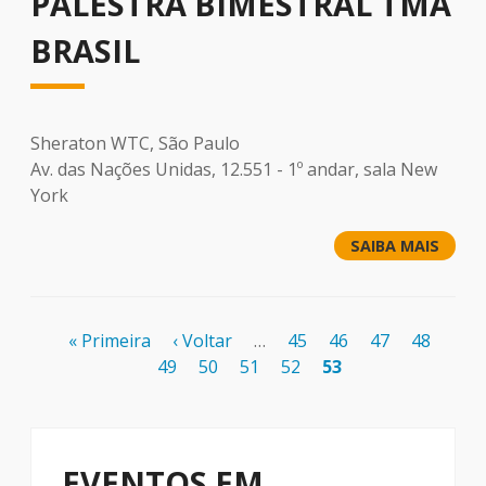
PALESTRA BIMESTRAL TMA
BRASIL
Sheraton WTC, São Paulo
Av. das Nações Unidas, 12.551 - 1º andar, sala New
York
SAIBA MAIS
Paginação
Primeira
« Primeira
Página
‹ Voltar
…
Page
45
Page
46
Page
47
Page
48
Pag
página
49
anterior
Page
50
Page
51
Page
52
Página
53
atual
EVENTOS EM