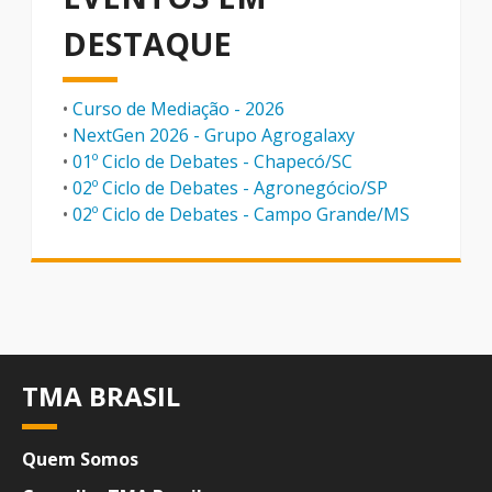
DESTAQUE
•
Curso de Mediação - 2026
•
NextGen 2026 - Grupo Agrogalaxy
•
01º Ciclo de Debates - Chapecó/SC
•
02º Ciclo de Debates - Agronegócio/SP
•
02º Ciclo de Debates - Campo Grande/MS
TMA BRASIL
Quem Somos