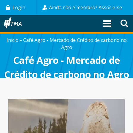
Pular
Login
Ainda não é membro? Associe-se
para
o
conteúdo
principal
Início
Café Agro - Mercado de Crédito de carbono no
TRILHA
Agro
DE
Café Agro - Mercado de
NAVEGAÇÃO
Crédito de carbono no Agro