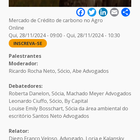
Facebook
Twitter
LinkedIn
Email
Sha
Mercado de Crédito de carbono no Agro
Online
Qui, 28/11/2024 - 09:00
-
Qui, 28/11/2024 - 10:30
INSCREVA-SE
Palestrantes
Moderador:
Ricardo Rocha Neto, Sócio, Abe Advogados
Debatedores:
Roberta Danelon, Sócia, Machado Meyer Advogados
Leonardo Ciuffo, Sócio, By Capital
Louise Emily Bosschart, Sócia da área ambiental do
escritório Santos Neto Advogados
Relator:
Diego Franco Veloso, Advogado, Loria e Kalansky