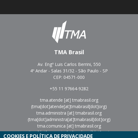
TMA Brasil
Av. Engº Luis Carlos Berrini, 550
4º Andar - Salas 31/32 - São Paulo - SP
CEP: 04571-000
+55 11 97664-9282
tma.atende
[at]
tmabrasil.org
(tma[dot]atende[at]tmabrasil[dot]org)
tma.administra
[at]
tmabrasil.org
(tma[dot]administra[at]tmabrasil[dot]org)
tma.comunica
[at]
tmabrasil.org
(tma[dot]comunica[at]tmabrasil[dot]org)
COOKIES E POLÍTICA DE PRIVACIDADE