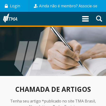
Pular
Login
Ainda não é membro? Associe-se
para
o
conteúdo
principal
CHAMADA DE ARTIGOS
Tenha seu artigo *publicado no site TMA Brasil,