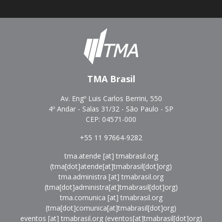
TMA Brasil
Av. Engº Luis Carlos Berrini, 550
4º Andar - Salas 31/32 - São Paulo - SP
CEP: 04571-000
+55 11 97664-9282
tma.atende
[at]
tmabrasil.org
(tma[dot]atende[at]tmabrasil[dot]org)
tma.administra
[at]
tmabrasil.org
(tma[dot]administra[at]tmabrasil[dot]org)
tma.comunica
[at]
tmabrasil.org
(tma[dot]comunica[at]tmabrasil[dot]org)
eventos
[at]
tmabrasil.org
(eventos[at]tmabrasil[dot]org)